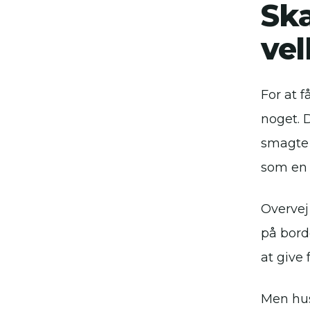
Ska
ve
For at 
noget. 
smagte 
som en 
Overvej
på bord
at give 
Men hus