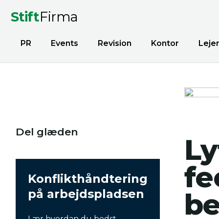
Stift
Firma
PR
Events
Revision
Kontor
Leje
Del glæden
Ly
fe
Konflikthåndtering
på arbejdspladsen
be
Lær hvordan du bedst