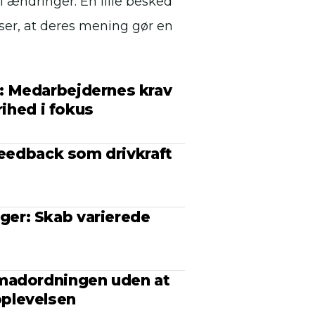
l ændringer. En lille besked
iser, at deres mening gør en
: Medarbejdernes krav
rihed i fokus
feedback som drivkraft
er: Skab varierede
madordningen uden at
plevelsen