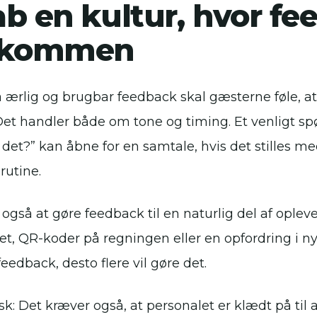
b en kultur, hvor fe
lkommen
få ærlig og brugbar feedback skal gæsterne føle, 
Det handler både om tone og timing. Et venligt 
det?” kan åbne for en samtale, hvis det stilles med
rutine.
 også at gøre feedback til en naturlig del af ople
et, QR-koder på regningen eller en opfordring i ny
feedback, desto flere vil gøre det.
k: Det kræver også, at personalet er klædt på til