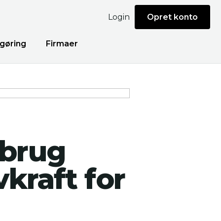
Login
Opret konto
gøring
Firmaer
 brug
kraft for