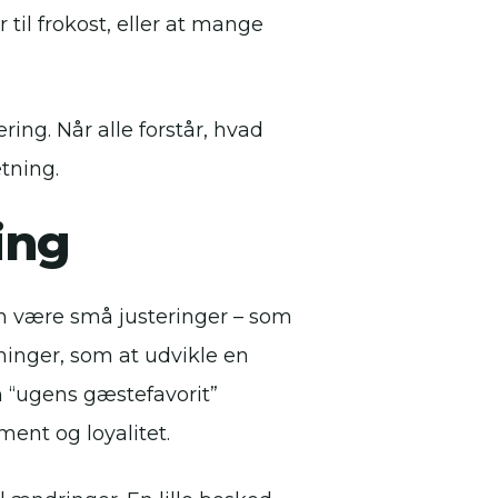
 til frokost, eller at mange
ing. Når alle forstår, hvad
tning.
ing
an være små justeringer – som
tninger, som at udvikle en
m “ugens gæstefavorit”
ent og loyalitet.