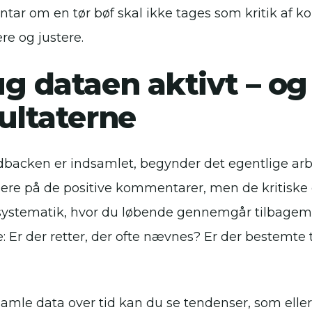
ar om en tør bøf skal ikke tages som kritik af
ære og justere.
g dataen aktivt – og
ultaterne
dbacken er indsamlet, begynder det egentlige arb
sere på de positive kommentarer, men de kritiske 
systematik, hvor du løbende gennemgår tilbageme
: Er der retter, der ofte nævnes? Er der bestemte 
samle data over tid kan du se tendenser, som eller