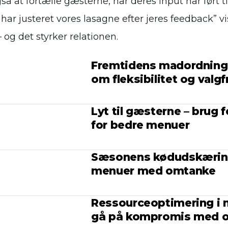
å at fortælle gæsterne, når deres input har ført ti
 har justeret vores lasagne efter jeres feedback” v
– og det styrker relationen.
Fremtidens madordning
om fleksibilitet og valgf
Lyt til gæsterne – brug 
for bedre menuer
Sæsonens kødudskæring
menuer med omtanke
Ressourceoptimering i 
gå på kompromis med o