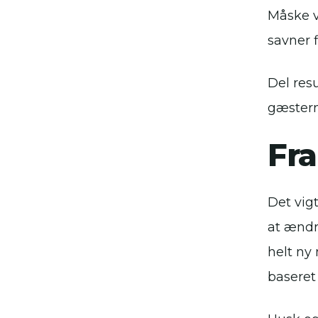
Måske vi
savner 
Del res
gæstern
Fra
Det vig
at ændre
helt ny
baseret