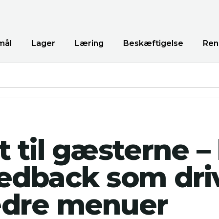
mål
Lager
Læring
Beskæftigelse
Ren
t til gæsterne –
edback som driv
dre menuer