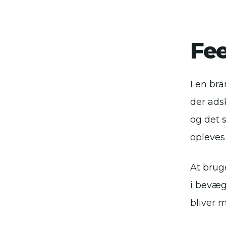
Fe
I en bra
der ads
og det s
opleves
At brug
i bevæg
bliver 