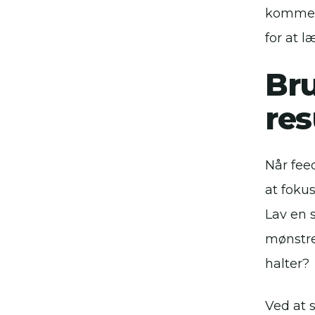
komment
for at l
Bru
res
Når fee
at foku
Lav en 
mønstre
halter?
Ved at 