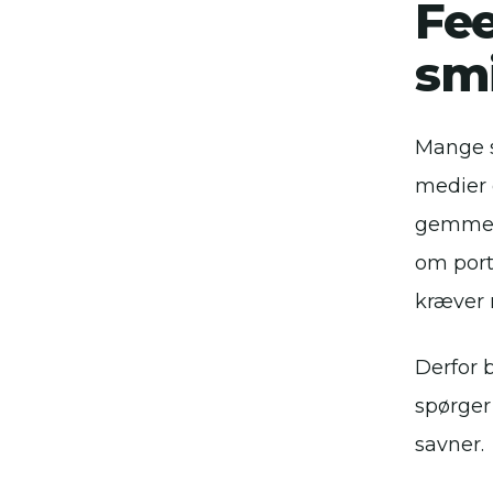
Fee
sm
Mange s
medier e
gemmer 
om port
kræver 
Derfor 
spørger
savner.