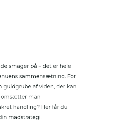
 de smager på – det er hele
g menuens sammensætning. For
n guldgrube af viden, der kan
an omsætter man
ret handling? Her får du
 din madstrategi.