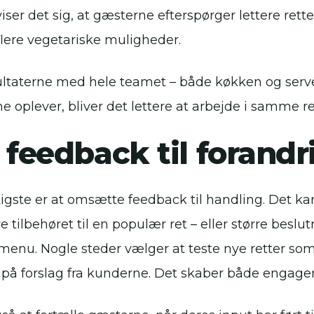
ser det sig, at gæsterne efterspørger lettere retter
flere vegetariske muligheder.
ultaterne med hele teamet – både køkken og server
e oplever, bliver det lettere at arbejde i samme re
 feedback til forandr
tigste er at omsætte feedback til handling. Det k
 tilbehøret til en populær ret – eller større beslu
 menu. Nogle steder vælger at teste nye retter so
 på forslag fra kunderne. Det skaber både engagem