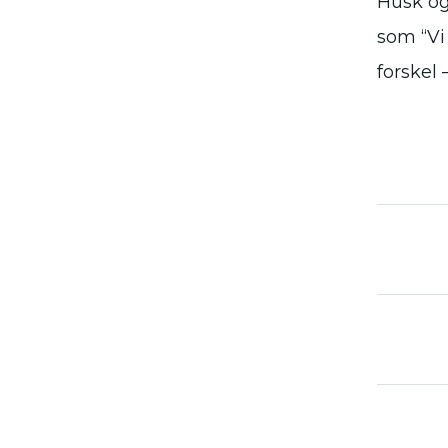
Husk ogs
som “Vi
forskel 