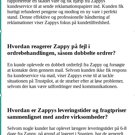
rapporterede en skadet vare og fik hjælp fra Zappys
kundeservice til at sende reklamationspapirer ind. Kunden fik
hurtigt refunderet pengene og modtog en ny vare i perfekt
stand. Denne effektive og professionelle håndtering af
reklamationer viser Zappys fokus på kundetilfredshed.
Hvordan reagerer Zappy på fejl i
ordrebehandlingen, såsom dobbelte ordrer?
En kunde oplevede en dobbelt ordrefejl fra Zappy og forsøgte
at kontakte dem gennem mail. Selvom kunden ikke fik respons
fra kundeservice via mail, viser Zappys evne til at tackle
situationen på Trustpilot, at de stræber efter at løse problemer,
selvom der kan være udfordringer med kommunikationen.
Hvordan er Zappys leveringstider og fragtpriser
sammenlignet med andre virksomheder?
Selvom nogle kunder har oplevet længere leveringstider på 6-8
dage fra Zappy, på grund af lageret i Spanien, har de generelt