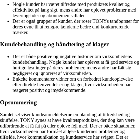
Nogle kunder har været tilfredse med produktets kvalitet og
effektivitet på lang sigt, mens andre har oplevet problemer med
leveringstider og abonnementsaftaler.
Der er også grupper af kunder, der roser TONYs tandbørster for
deres evne til at rengøre tænderne bedre end konkurrerende
mærker.
Kundebehandling og håndtering af klager
Der er både positive og negative historier om virksomhedens
kundebehandling. Nogle kunder har oplevet at få god service og
hurtige løsninger på deres problemer, mens andre har følt sig
negligeret og ignoreret af virksomheden.
Enkelte kommentarer vidner om en forbedret kundeoplevelse
efter direkte henvendelser og klager, hvor virksomheden har
reageret positivt og imødekommende.
Opsummering
Samlet set viser kundeanmeldelserne en blanding af tilfredshed og
skuffelse. TONY synes at have kvalitetsprodukter, der dog kan være
udfordrende at få fat på eller opleve fejl med. Der er både situationer,
hvor virksomheden har formået at løse kundernes problemer og
tilfælde, hvor kommunikation og kundeservice har svigtet. Det er