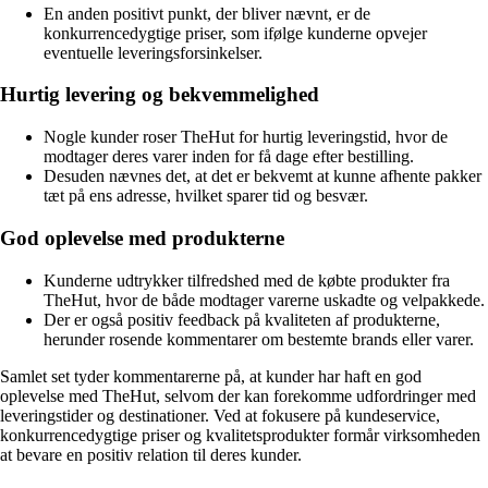
En anden positivt punkt, der bliver nævnt, er de
konkurrencedygtige priser, som ifølge kunderne opvejer
eventuelle leveringsforsinkelser.
Hurtig levering og bekvemmelighed
Nogle kunder roser TheHut for hurtig leveringstid, hvor de
modtager deres varer inden for få dage efter bestilling.
Desuden nævnes det, at det er bekvemt at kunne afhente pakker
tæt på ens adresse, hvilket sparer tid og besvær.
God oplevelse med produkterne
Kunderne udtrykker tilfredshed med de købte produkter fra
TheHut, hvor de både modtager varerne uskadte og velpakkede.
Der er også positiv feedback på kvaliteten af produkterne,
herunder rosende kommentarer om bestemte brands eller varer.
Samlet set tyder kommentarerne på, at kunder har haft en god
oplevelse med TheHut, selvom der kan forekomme udfordringer med
leveringstider og destinationer. Ved at fokusere på kundeservice,
konkurrencedygtige priser og kvalitetsprodukter formår virksomheden
at bevare en positiv relation til deres kunder.