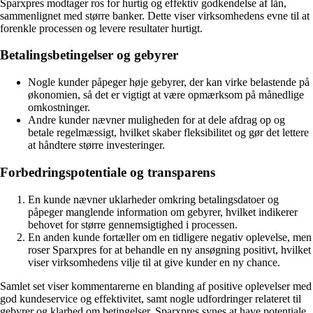
Sparxpres modtager ros for hurtig og effektiv godkendelse af lån,
sammenlignet med større banker. Dette viser virksomhedens evne til at
forenkle processen og levere resultater hurtigt.
Betalingsbetingelser og gebyrer
Nogle kunder påpeger høje gebyrer, der kan virke belastende på
økonomien, så det er vigtigt at være opmærksom på månedlige
omkostninger.
Andre kunder nævner muligheden for at dele afdrag op og
betale regelmæssigt, hvilket skaber fleksibilitet og gør det lettere
at håndtere større investeringer.
Forbedringspotentiale og transparens
En kunde nævner uklarheder omkring betalingsdatoer og
påpeger manglende information om gebyrer, hvilket indikerer
behovet for større gennemsigtighed i processen.
En anden kunde fortæller om en tidligere negativ oplevelse, men
roser Sparxpres for at behandle en ny ansøgning positivt, hvilket
viser virksomhedens vilje til at give kunder en ny chance.
Samlet set viser kommentarerne en blanding af positive oplevelser med
god kundeservice og effektivitet, samt nogle udfordringer relateret til
gebyrer og klarhed om betingelser. Sparxpres synes at have potentiale