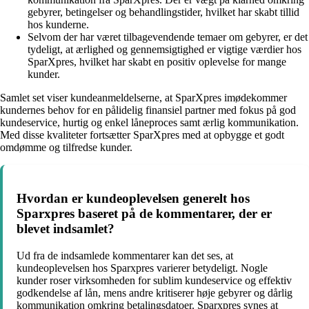
gebyrer, betingelser og behandlingstider, hvilket har skabt tillid
hos kunderne.
Selvom der har været tilbagevendende temaer om gebyrer, er det
tydeligt, at ærlighed og gennemsigtighed er vigtige værdier hos
SparXpres, hvilket har skabt en positiv oplevelse for mange
kunder.
Samlet set viser kundeanmeldelserne, at SparXpres imødekommer
kundernes behov for en pålidelig finansiel partner med fokus på god
kundeservice, hurtig og enkel låneproces samt ærlig kommunikation.
Med disse kvaliteter fortsætter SparXpres med at opbygge et godt
omdømme og tilfredse kunder.
Hvordan er kundeoplevelsen generelt hos
Sparxpres baseret på de kommentarer, der er
blevet indsamlet?
Ud fra de indsamlede kommentarer kan det ses, at
kundeoplevelsen hos Sparxpres varierer betydeligt. Nogle
kunder roser virksomheden for sublim kundeservice og effektiv
godkendelse af lån, mens andre kritiserer høje gebyrer og dårlig
kommunikation omkring betalingsdatoer. Sparxpres synes at