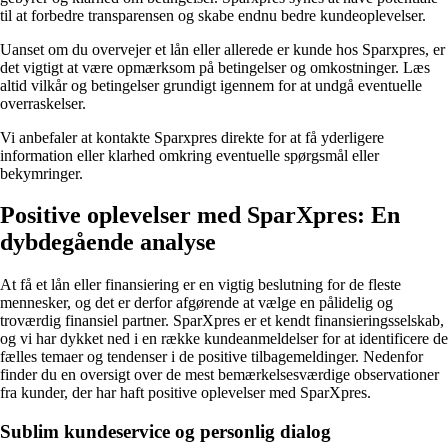
til at forbedre transparensen og skabe endnu bedre kundeoplevelser.
Uanset om du overvejer et lån eller allerede er kunde hos Sparxpres, er
det vigtigt at være opmærksom på betingelser og omkostninger. Læs
altid vilkår og betingelser grundigt igennem for at undgå eventuelle
overraskelser.
Vi anbefaler at kontakte Sparxpres direkte for at få yderligere
information eller klarhed omkring eventuelle spørgsmål eller
bekymringer.
Positive oplevelser med SparXpres: En
dybdegående analyse
At få et lån eller finansiering er en vigtig beslutning for de fleste
mennesker, og det er derfor afgørende at vælge en pålidelig og
troværdig finansiel partner. SparXpres er et kendt finansieringsselskab,
og vi har dykket ned i en række kundeanmeldelser for at identificere de
fælles temaer og tendenser i de positive tilbagemeldinger. Nedenfor
finder du en oversigt over de mest bemærkelsesværdige observationer
fra kunder, der har haft positive oplevelser med SparXpres.
Sublim kundeservice og personlig dialog