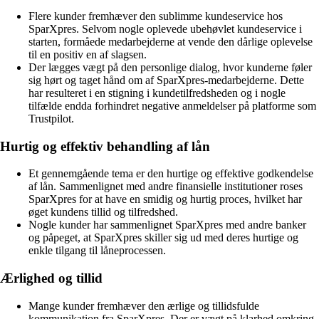
Flere kunder fremhæver den sublimme kundeservice hos
SparXpres. Selvom nogle oplevede ubehøvlet kundeservice i
starten, formåede medarbejderne at vende den dårlige oplevelse
til en positiv en af slagsen.
Der lægges vægt på den personlige dialog, hvor kunderne føler
sig hørt og taget hånd om af SparXpres-medarbejderne. Dette
har resulteret i en stigning i kundetilfredsheden og i nogle
tilfælde endda forhindret negative anmeldelser på platforme som
Trustpilot.
Hurtig og effektiv behandling af lån
Et gennemgående tema er den hurtige og effektive godkendelse
af lån. Sammenlignet med andre finansielle institutioner roses
SparXpres for at have en smidig og hurtig proces, hvilket har
øget kundens tillid og tilfredshed.
Nogle kunder har sammenlignet SparXpres med andre banker
og påpeget, at SparXpres skiller sig ud med deres hurtige og
enkle tilgang til låneprocessen.
Ærlighed og tillid
Mange kunder fremhæver den ærlige og tillidsfulde
kommunikation fra SparXpres. Der er vægt på klarhed omkring