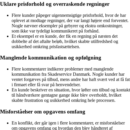
Uklare prisforhold og overraskende regninger
Flere kunder påpeger uigennemsigtige prisforhold, hvor de har
oplevet at modtage regninger, der var langt højere end forventet.
Nogle nævner eksempler på gebyrer og ekstra omkostninger,
som ikke var tydeligt kommunikeret på forhånd.
Et eksempel er en kunde, der fik en regning på næsten det
dobbelte af det aftalte beløb, hvilket skabte utilfredshed og
usikkerhed omkring prisfastsættelsen.
Manglende kommunikation og opfølgning
Flere kommentarer indikerer problemer med manglende
kommunikation fra Skadeservice Danmark. Nogle kunder har
ventet forgæves på tilbud, mens andre har haft svært ved at få fat
i firmaet eller få svar på henvendelser.
En kunde beskriver en situation, hvor løfter om tilbud og kontakt
til håndværkere gentagne gange ikke blev overholdt, hvilket
skabte frustration og usikkerhed omkring hele processen.
Misforståelser om opgavens omfang
En konflikt, der går igen i flere kommentarer, er misforståelser
om opgavens omfang og hvordan den blev håndteret af