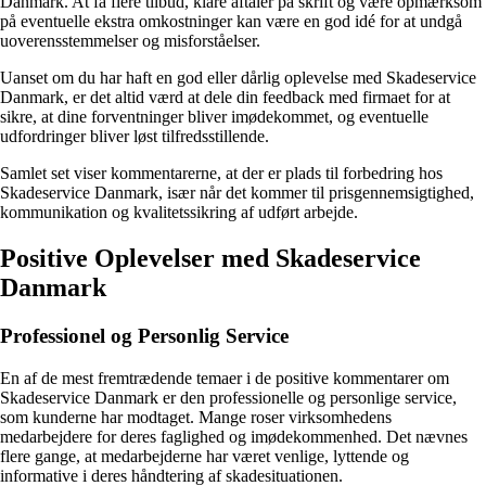
Danmark. At få flere tilbud, klare aftaler på skrift og være opmærksom
på eventuelle ekstra omkostninger kan være en god idé for at undgå
uoverensstemmelser og misforståelser.
Uanset om du har haft en god eller dårlig oplevelse med Skadeservice
Danmark, er det altid værd at dele din feedback med firmaet for at
sikre, at dine forventninger bliver imødekommet, og eventuelle
udfordringer bliver løst tilfredsstillende.
Samlet set viser kommentarerne, at der er plads til forbedring hos
Skadeservice Danmark, især når det kommer til prisgennemsigtighed,
kommunikation og kvalitetssikring af udført arbejde.
Positive Oplevelser med Skadeservice
Danmark
Professionel og Personlig Service
En af de mest fremtrædende temaer i de positive kommentarer om
Skadeservice Danmark er den professionelle og personlige service,
som kunderne har modtaget. Mange roser virksomhedens
medarbejdere for deres faglighed og imødekommenhed. Det nævnes
flere gange, at medarbejderne har været venlige, lyttende og
informative i deres håndtering af skadesituationen.