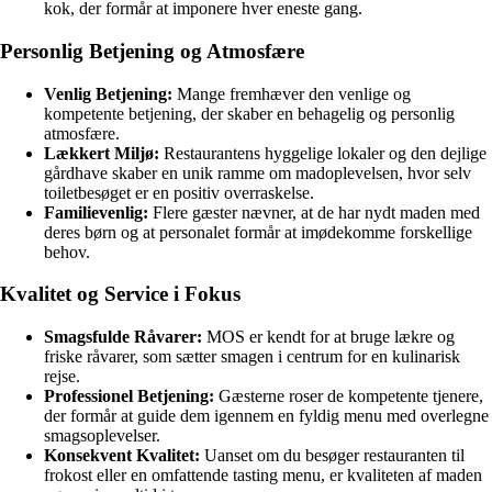
kok, der formår at imponere hver eneste gang.
Personlig Betjening og Atmosfære
Venlig Betjening:
Mange fremhæver den venlige og
kompetente betjening, der skaber en behagelig og personlig
atmosfære.
Lækkert Miljø:
Restaurantens hyggelige lokaler og den dejlige
gårdhave skaber en unik ramme om madoplevelsen, hvor selv
toiletbesøget er en positiv overraskelse.
Familievenlig:
Flere gæster nævner, at de har nydt maden med
deres børn og at personalet formår at imødekomme forskellige
behov.
Kvalitet og Service i Fokus
Smagsfulde Råvarer:
MOS er kendt for at bruge lækre og
friske råvarer, som sætter smagen i centrum for en kulinarisk
rejse.
Professionel Betjening:
Gæsterne roser de kompetente tjenere,
der formår at guide dem igennem en fyldig menu med overlegne
smagsoplevelser.
Konsekvent Kvalitet:
Uanset om du besøger restauranten til
frokost eller en omfattende tasting menu, er kvaliteten af maden