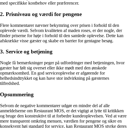
med specifikke kostbehov eller præferencer.
2. Prisniveau og værdi for pengene
Flere kommentarer nævner bekymring over prisen i forhold til den
oplevede værdi. Selvom kvaliteten af maden roses, er der nogle, der
finder priserne for høje i forhold til den samlede oplevelse. Dette kan
afskrække visse gæster og skabe en barrier for gentagne besøg.
3. Service og betjening
Nogle få bemærkninger peger på udfordringer med betjeningen, hvor
gæster har følt sig overset eller ikke mødt med den ønskede
opmærksomhed. En god serviceoplevelse er afgørende for
helhedsindtrykket og kan have stor indvirkning på gæsternes
tilfredshed.
Opsummering
Selvom de negative kommentarer udgør en mindre del af alle
anmeldelserne om Restaurant MOS, er det vigtigt at lytte til kritikken
og bruge den konstruktivt til at forbedre kundeoplevelsen. Ved at være
mere transparent omkring menuen, værdien for pengene og sikre en
konsekvent høj standard for service, kan Restaurant MOS styrke deres