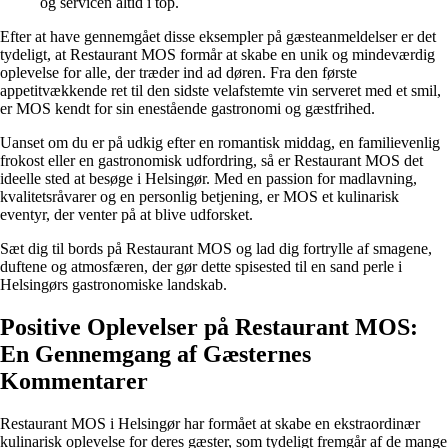
og servicen altid i top.
Efter at have gennemgået disse eksempler på gæsteanmeldelser er det
tydeligt, at Restaurant MOS formår at skabe en unik og mindeværdig
oplevelse for alle, der træder ind ad døren. Fra den første
appetitvækkende ret til den sidste velafstemte vin serveret med et smil,
er MOS kendt for sin enestående gastronomi og gæstfrihed.
Uanset om du er på udkig efter en romantisk middag, en familievenlig
frokost eller en gastronomisk udfordring, så er Restaurant MOS det
ideelle sted at besøge i Helsingør. Med en passion for madlavning,
kvalitetsråvarer og en personlig betjening, er MOS et kulinarisk
eventyr, der venter på at blive udforsket.
Sæt dig til bords på Restaurant MOS og lad dig fortrylle af smagene,
duftene og atmosfæren, der gør dette spisested til en sand perle i
Helsingørs gastronomiske landskab.
Positive Oplevelser på Restaurant MOS:
En Gennemgang af Gæsternes
Kommentarer
Restaurant MOS i Helsingør har formået at skabe en ekstraordinær
kulinarisk oplevelse for deres gæster, som tydeligt fremgår af de mange