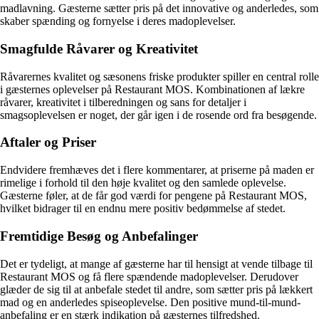
madlavning. Gæsterne sætter pris på det innovative og anderledes, som
skaber spænding og fornyelse i deres madoplevelser.
Smagfulde Råvarer og Kreativitet
Råvarernes kvalitet og sæsonens friske produkter spiller en central rolle
i gæsternes oplevelser på Restaurant MOS. Kombinationen af lækre
råvarer, kreativitet i tilberedningen og sans for detaljer i
smagsoplevelsen er noget, der går igen i de rosende ord fra besøgende.
Aftaler og Priser
Endvidere fremhæves det i flere kommentarer, at priserne på maden er
rimelige i forhold til den høje kvalitet og den samlede oplevelse.
Gæsterne føler, at de får god værdi for pengene på Restaurant MOS,
hvilket bidrager til en endnu mere positiv bedømmelse af stedet.
Fremtidige Besøg og Anbefalinger
Det er tydeligt, at mange af gæsterne har til hensigt at vende tilbage til
Restaurant MOS og få flere spændende madoplevelser. Derudover
glæder de sig til at anbefale stedet til andre, som sætter pris på lækkert
mad og en anderledes spiseoplevelse. Den positive mund-til-mund-
anbefaling er en stærk indikation på gæsternes tilfredshed.