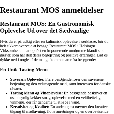
Restaurant MOS anmeldelser
Restaurant MOS: En Gastronomisk
Oplevelse Ud over det Sædvanlige
Hvis du er på udkig efter en kulinarisk oplevelse i særklasse, bør du
helt sikkert overveje at besøge Restaurant MOS i Helsingør.
Virksomheden har opnået en imponerende omdømme blandt sine
gæster, som har delt deres begejstring og positive erfaringer. Lad os
dykke ned i nogle af de mange kommentarer fra besøgende:
En Unik Tasting Menu
Suveræn Oplevelse:
Flere besøgende roser den suveræne
betjening og den velsmagende mad, samt interessen for danske
råvarer.
Tasting Menu og Vinoplevelse:
En besøgende beskriver en
usandsynlig lækker smagsoplevelse med en veltilrettelagt
vinmenu, der får tænderne til at løbe i vand.
Kreativitet og Kvalitet:
En anden gæst nævner den kreative
tilgang til madlavning, flotte anretninger og en overbevisende