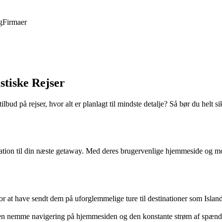
g
Firmaer
stiske Rejser
ilbud på rejser, hvor alt er planlagt til mindste detalje? Så bør du helt s
iration til din næste getaway. Med deres brugervenlige hjemmeside og mobi
for at have sendt dem på uforglemmelige ture til destinationer som Isl
 nemme navigering på hjemmesiden og den konstante strøm af spændende 