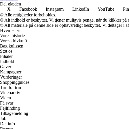
Del glæden
X
Facebook
Instagram
LinkedIn
YouTube
Pin
© Alle rettigheder forbeholdes.
© Alt indhold er beskyttet. Vi tjener muligvis penge, når du klikker på e
© Alt materiale på denne side er ophavsretligt beskyttet. Vi deltager i 
Hvem er vi
Vores historie
Vores drivkraft
Bag kulissen
Støt os
Filialer
Indhold
Gaver
Kampagner
Vurderinger
Shoppingguides
Trin for trin
Videoarkiv
Viden
Få svar
Fejlfinding
Tilbagemelding
Job
Del info
Bruger