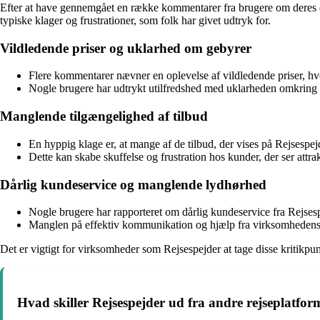
Efter at have gennemgået en række kommentarer fra brugere om deres erfa
typiske klager og frustrationer, som folk har givet udtryk for.
Vildledende priser og uklarhed om gebyrer
Flere kommentarer nævner en oplevelse af vildledende priser, hv
Nogle brugere har udtrykt utilfredshed med uklarheden omkring g
Manglende tilgængelighed af tilbud
En hyppig klage er, at mange af de tilbud, der vises på Rejsespe
Dette kan skabe skuffelse og frustration hos kunder, der ser attra
Dårlig kundeservice og manglende lydhørhed
Nogle brugere har rapporteret om dårlig kundeservice fra Rejsesp
Manglen på effektiv kommunikation og hjælp fra virksomhedens si
Det er vigtigt for virksomheder som Rejsespejder at tage disse kritikpunk
Hvad skiller Rejsespejder ud fra andre rejseplatfor