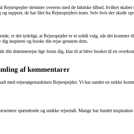
 på Rejsespejder stemmer overens med de faktiske tilbud, hvilket skaber t
g support, de har fået fra Rejsespejders team. Selv hvis der skulle ops
sende, er det tydeligt, at Rejsespejder er et solidt valg, når det kommer 
de dig inspirere og booke din rejse gennem dem.
år din drømmerejse lige foran dig, klar til at blive booket til en over
samling af kommentarer
r haft med rejsesøgemaskinen Rejsespejder. Vi har samlet en række kommen
 præsentere spændende og unikke rejsemål. Mange har fundet inspiration 