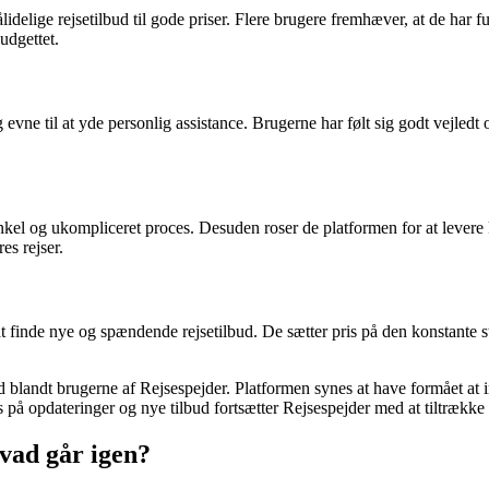
idelige rejsetilbud til gode priser. Flere brugere fremhæver, at de har f
udgettet.
 til at yde personlig assistance. Brugerne har følt sig godt vejledt og 
el og ukompliceret proces. Desuden roser de platformen for at levere kl
es rejser.
at finde nye og spændende rejsetilbud. De sætter pris på den konstante
hed blandt brugerne af Rejsespejder. Platformen synes at have formået 
å opdateringer og nye tilbud fortsætter Rejsespejder med at tiltrække 
vad går igen?