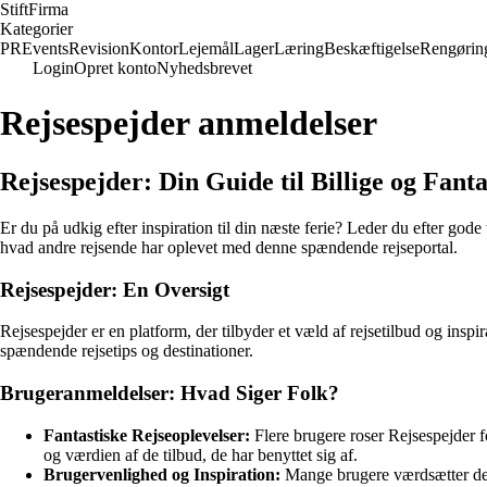
Stift
Firma
Kategorier
PR
Events
Revision
Kontor
Lejemål
Lager
Læring
Beskæftigelse
Rengørin
Login
Opret konto
Nyhedsbrevet
Rejsespejder anmeldelser
Rejsespejder: Din Guide til Billige og Fanta
Er du på udkig efter inspiration til din næste ferie? Leder du efter gode t
hvad andre rejsende har oplevet med denne spændende rejseportal.
Rejsespejder: En Oversigt
Rejsespejder er en platform, der tilbyder et væld af rejsetilbud og insp
spændende rejsetips og destinationer.
Brugeranmeldelser: Hvad Siger Folk?
Fantastiske Rejseoplevelser:
Flere brugere roser Rejsespejder 
og værdien af de tilbud, de har benyttet sig af.
Brugervenlighed og Inspiration:
Mange brugere værdsætter den