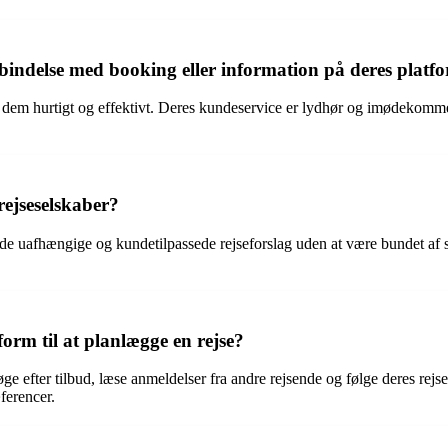
rbindelse med booking eller information på deres platf
ette dem hurtigt og effektivt. Deres kundeservice er lydhør og imødekom
rejseselskaber?
lbyde uafhængige og kundetilpassede rejseforslag uden at være bundet af sp
rm til at planlægge en rejse?
øge efter tilbud, læse anmeldelser fra andre rejsende og følge deres r
ferencer.