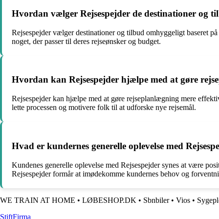
Hvordan vælger Rejsespejder de destinationer og ti
Rejsespejder vælger destinationer og tilbud omhyggeligt baseret på 
noget, der passer til deres rejseønsker og budget.
Hvordan kan Rejsespejder hjælpe med at gøre rejse
Rejsespejder kan hjælpe med at gøre rejseplanlægning mere effektiv o
lette processen og motivere folk til at udforske nye rejsemål.
Hvad er kundernes generelle oplevelse med Rejsesp
Kundenes generelle oplevelse med Rejsespejder synes at være positiv 
Rejsespejder formår at imødekomme kundernes behov og forventning
WE TRAIN AT HOME
•
LØBESHOP.DK
•
Sbnbiler
•
Vios
•
Sygepl
Stift
Firma