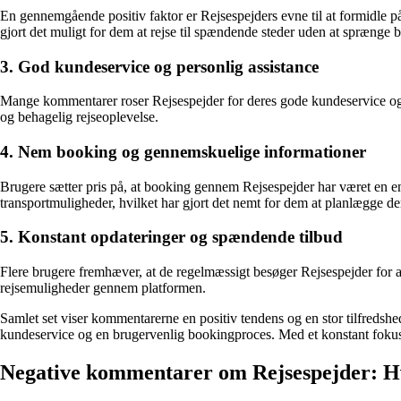
En gennemgående positiv faktor er Rejsespejders evne til at formidle pål
gjort det muligt for dem at rejse til spændende steder uden at sprænge b
3. God kundeservice og personlig assistance
Mange kommentarer roser Rejsespejder for deres gode kundeservice og evne
og behagelig rejseoplevelse.
4. Nem booking og gennemskuelige informationer
Brugere sætter pris på, at booking gennem Rejsespejder har været en enk
transportmuligheder, hvilket har gjort det nemt for dem at planlægge der
5. Konstant opdateringer og spændende tilbud
Flere brugere fremhæver, at de regelmæssigt besøger Rejsespejder for 
rejsemuligheder gennem platformen.
Samlet set viser kommentarerne en positiv tendens og en stor tilfreds
kundeservice og en brugervenlig bookingproces. Med et konstant fokus p
Negative kommentarer om Rejsespejder: H