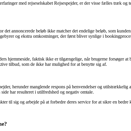
ringer med rejseselskabet Rejsespejder, er der visse fælles træk og tem
or det annoncerede beløb ikke matcher det endelige beløb, som kunden b
ebyrer og ekstra omkostninger, der først bliver synlige i bookingproce
jders hjemmeside, faktisk ikke er tilgængelige, når brugerne forsøger at
ktive tilbud, som de ikke har mulighed for at benytte sig af.
ejder, herunder manglende respons på henvendelser og utilstrækkelig as
de har resulteret i utilfredshed og negativ omtale.
ter til sig og arbejde på at forbedre deres service for at sikre en bedre
me?