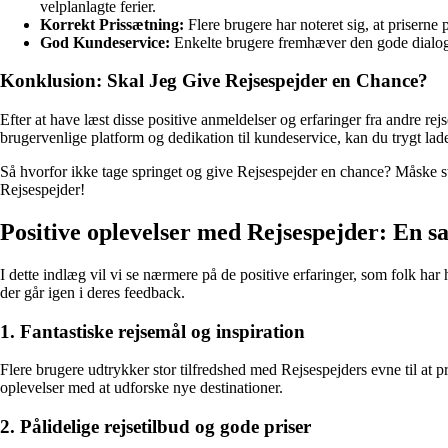
velplanlagte ferier.
Korrekt Prissætning:
Flere brugere har noteret sig, at priserne
God Kundeservice:
Enkelte brugere fremhæver den gode dialog o
Konklusion: Skal Jeg Give Rejsespejder en Chance?
Efter at have læst disse positive anmeldelser og erfaringer fra andre rej
brugervenlige platform og dedikation til kundeservice, kan du trygt la
Så hvorfor ikke tage springet og give Rejsespejder en chance? Måske st
Rejsespejder!
Positive oplevelser med Rejsespejder: En 
I dette indlæg vil vi se nærmere på de positive erfaringer, som folk ha
der går igen i deres feedback.
1. Fantastiske rejsemål og inspiration
Flere brugere udtrykker stor tilfredshed med Rejsespejders evne til at
oplevelser med at udforske nye destinationer.
2. Pålidelige rejsetilbud og gode priser