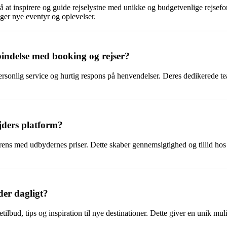
på at inspirere og guide rejselystne med unikke og budgetvenlige rejsefo
øger nye eventyr og oplevelser.
bindelse med booking og rejser?
e personlig service og hurtig respons på henvendelser. Deres dedikered
jders platform?
rens med udbydernes priser. Dette skaber gennemsigtighed og tillid hos 
der dagligt?
etilbud, tips og inspiration til nye destinationer. Dette giver en unik m