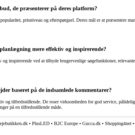
lbud, de præsenterer på deres platform?
popularitet, prisniveau og efterspørgsel. Deres mål er at præsentere ma
planlægning mere effektiv og inspirerende?
g inspirerende ved at tilbyde brugervenlige søgefunktioner, relevante re
ejder baseret på de indsamlede kommentarer?
og tilfredsstillende. De roser virksomheden for god service, pålidelige 
er på en tilfredsstillende måde.
ejebutikken.dk
•
PlusLED
•
B2C Europe
•
Gucca.dk
•
Shopping4net