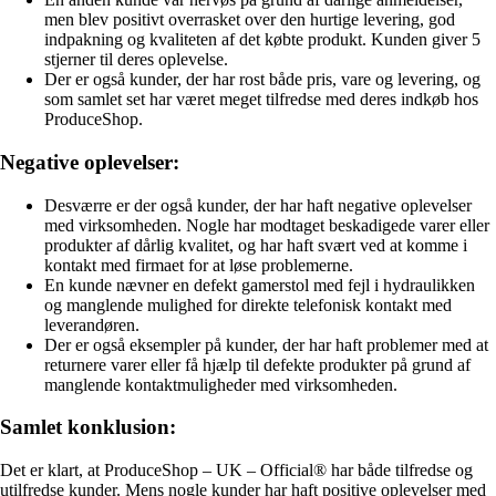
men blev positivt overrasket over den hurtige levering, god
indpakning og kvaliteten af det købte produkt. Kunden giver 5
stjerner til deres oplevelse.
Der er også kunder, der har rost både pris, vare og levering, og
som samlet set har været meget tilfredse med deres indkøb hos
ProduceShop.
Negative oplevelser:
Desværre er der også kunder, der har haft negative oplevelser
med virksomheden. Nogle har modtaget beskadigede varer eller
produkter af dårlig kvalitet, og har haft svært ved at komme i
kontakt med firmaet for at løse problemerne.
En kunde nævner en defekt gamerstol med fejl i hydraulikken
og manglende mulighed for direkte telefonisk kontakt med
leverandøren.
Der er også eksempler på kunder, der har haft problemer med at
returnere varer eller få hjælp til defekte produkter på grund af
manglende kontaktmuligheder med virksomheden.
Samlet konklusion:
Det er klart, at ProduceShop – UK – Official® har både tilfredse og
utilfredse kunder. Mens nogle kunder har haft positive oplevelser med