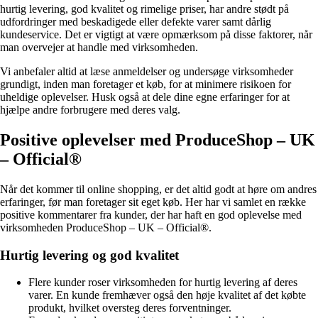
hurtig levering, god kvalitet og rimelige priser, har andre stødt på
udfordringer med beskadigede eller defekte varer samt dårlig
kundeservice. Det er vigtigt at være opmærksom på disse faktorer, når
man overvejer at handle med virksomheden.
Vi anbefaler altid at læse anmeldelser og undersøge virksomheder
grundigt, inden man foretager et køb, for at minimere risikoen for
uheldige oplevelser. Husk også at dele dine egne erfaringer for at
hjælpe andre forbrugere med deres valg.
Positive oplevelser med ProduceShop – UK
– Official®
Når det kommer til online shopping, er det altid godt at høre om andres
erfaringer, før man foretager sit eget køb. Her har vi samlet en række
positive kommentarer fra kunder, der har haft en god oplevelse med
virksomheden ProduceShop – UK – Official®.
Hurtig levering og god kvalitet
Flere kunder roser virksomheden for hurtig levering af deres
varer. En kunde fremhæver også den høje kvalitet af det købte
produkt, hvilket oversteg deres forventninger.