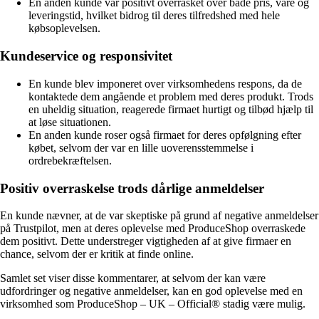
En anden kunde var positivt overrasket over både pris, vare og
leveringstid, hvilket bidrog til deres tilfredshed med hele
købsoplevelsen.
Kundeservice og responsivitet
En kunde blev imponeret over virksomhedens respons, da de
kontaktede dem angående et problem med deres produkt. Trods
en uheldig situation, reagerede firmaet hurtigt og tilbød hjælp til
at løse situationen.
En anden kunde roser også firmaet for deres opfølgning efter
købet, selvom der var en lille uoverensstemmelse i
ordrebekræftelsen.
Positiv overraskelse trods dårlige anmeldelser
En kunde nævner, at de var skeptiske på grund af negative anmeldelser
på Trustpilot, men at deres oplevelse med ProduceShop overraskede
dem positivt. Dette understreger vigtigheden af at give firmaer en
chance, selvom der er kritik at finde online.
Samlet set viser disse kommentarer, at selvom der kan være
udfordringer og negative anmeldelser, kan en god oplevelse med en
virksomhed som ProduceShop – UK – Official® stadig være mulig.