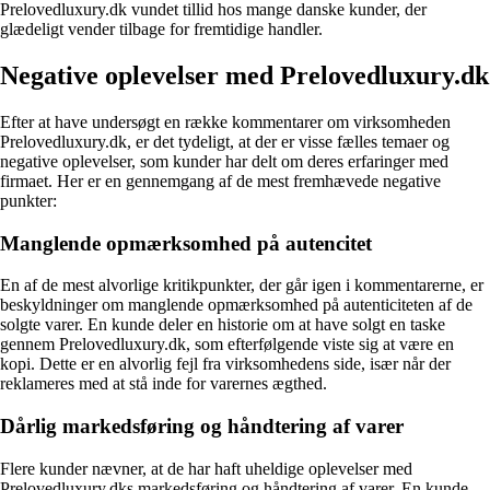
Prelovedluxury.dk vundet tillid hos mange danske kunder, der
glædeligt vender tilbage for fremtidige handler.
Negative oplevelser med Prelovedluxury.dk
Efter at have undersøgt en række kommentarer om virksomheden
Prelovedluxury.dk, er det tydeligt, at der er visse fælles temaer og
negative oplevelser, som kunder har delt om deres erfaringer med
firmaet. Her er en gennemgang af de mest fremhævede negative
punkter:
Manglende opmærksomhed på autencitet
En af de mest alvorlige kritikpunkter, der går igen i kommentarerne, er
beskyldninger om manglende opmærksomhed på autenticiteten af de
solgte varer. En kunde deler en historie om at have solgt en taske
gennem Prelovedluxury.dk, som efterfølgende viste sig at være en
kopi. Dette er en alvorlig fejl fra virksomhedens side, især når der
reklameres med at stå inde for varernes ægthed.
Dårlig markedsføring og håndtering af varer
Flere kunder nævner, at de har haft uheldige oplevelser med
Prelovedluxury.dks markedsføring og håndtering af varer. En kunde