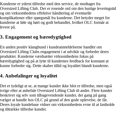
Kunderne er yderst tilfredse med den service, de modtager fra
Oversized Lifting Club. Der er rosende ord om den hurtige leveringstid
og om virksomhedens effektive håndtering af eventuelle
komplikationer eller spørgsmål fra kunderne. Det betyder meget for
kunderne at føle sig hørt og godt behandlet, hvilket OLC formår at
levere på.
3. Engagement og bæredygtighed
En anden positiv klangbund i kundeanmeldelserne handler om
Oversized Lifting Clubs engagement i at udvikle og forbedre deres
produkter. Kunderne værdsætter virksomhedens fokus på
bæredygtighed og på at lytte til kundernes feedback for konstant at
kunne forbedre sig. Dette skaber tillid og loyalitet blandt kunderne.
4. Anbefalinger og loyalitet
Det er tydeligt at se, at mange kunder ikke blot er tilfredse, men også
ivrige efter at anbefale Oversized Lifting Club til andre. Flere kunder
beskriver sig selv som tilbagevendende kunder, der gang på gang
vælger at handle hos OLC på grund af den gode oplevelse, de får.
Deres loyale kundebase vidner om virksomhedens evne til at fastholde
og tiltrække tilfredse kunder.