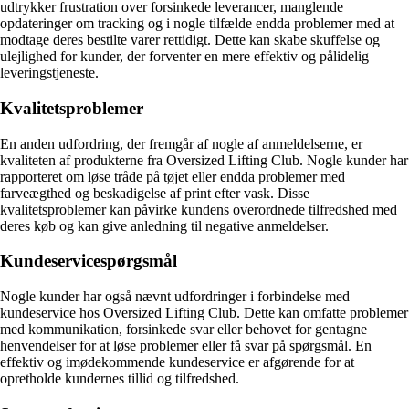
udtrykker frustration over forsinkede leverancer, manglende
opdateringer om tracking og i nogle tilfælde endda problemer med at
modtage deres bestilte varer rettidigt. Dette kan skabe skuffelse og
ulejlighed for kunder, der forventer en mere effektiv og pålidelig
leveringstjeneste.
Kvalitetsproblemer
En anden udfordring, der fremgår af nogle af anmeldelserne, er
kvaliteten af produkterne fra Oversized Lifting Club. Nogle kunder har
rapporteret om løse tråde på tøjet eller endda problemer med
farveægthed og beskadigelse af print efter vask. Disse
kvalitetsproblemer kan påvirke kundens overordnede tilfredshed med
deres køb og kan give anledning til negative anmeldelser.
Kundeservicespørgsmål
Nogle kunder har også nævnt udfordringer i forbindelse med
kundeservice hos Oversized Lifting Club. Dette kan omfatte problemer
med kommunikation, forsinkede svar eller behovet for gentagne
henvendelser for at løse problemer eller få svar på spørgsmål. En
effektiv og imødekommende kundeservice er afgørende for at
opretholde kundernes tillid og tilfredshed.