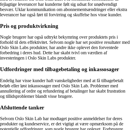
fejlagtige leverancer har kunderne følt sig udsat for unødvendigt
besvær. Uklar kommunikation om abonnementsændringer eller ekstra
leverancer har også ført til forvirring og skuffelse hos visse kunder.
Pris og produktvirkning
Nogle brugere har også udtrykt bekymring over produktets pris i
forhold til dets effektivitet. Selvom nogle har set positive resultater med
Oslo Skin Labs produkter, har andre ikke oplevet den forventede
forbedring i deres hud. Dette har skabt tvivl om værdien af
investeringen i Oslo Skin Labs produkter.
Udfordringer med tilbagebetaling og inkassosager
Endelig har visse kunder haft vanskeligheder med at få tilbagebetalt
beløb eller løst inkassosager med Oslo Skin Lab. Problemer med
annullering af ordre og refundering af betalinger har skabt frustration
og tillidsproblemer blandt visse brugere.
Afsluttende tanker
Selvom Oslo Skin Lab har modtaget positive anmeldelser for deres
produkter og kundeservice, er det vigtigt at være opmærksom på de
potentielle udfordringer, som nogle brugere har oplevet. Forbrugere