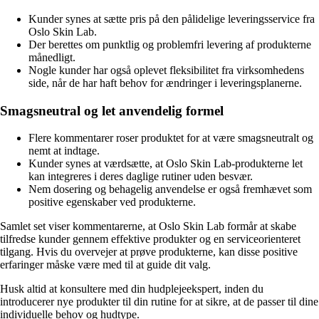
Kunder synes at sætte pris på den pålidelige leveringsservice fra
Oslo Skin Lab.
Der berettes om punktlig og problemfri levering af produkterne
månedligt.
Nogle kunder har også oplevet fleksibilitet fra virksomhedens
side, når de har haft behov for ændringer i leveringsplanerne.
Smagsneutral og let anvendelig formel
Flere kommentarer roser produktet for at være smagsneutralt og
nemt at indtage.
Kunder synes at værdsætte, at Oslo Skin Lab-produkterne let
kan integreres i deres daglige rutiner uden besvær.
Nem dosering og behagelig anvendelse er også fremhævet som
positive egenskaber ved produkterne.
Samlet set viser kommentarerne, at Oslo Skin Lab formår at skabe
tilfredse kunder gennem effektive produkter og en serviceorienteret
tilgang. Hvis du overvejer at prøve produkterne, kan disse positive
erfaringer måske være med til at guide dit valg.
Husk altid at konsultere med din hudplejeekspert, inden du
introducerer nye produkter til din rutine for at sikre, at de passer til dine
individuelle behov og hudtype.