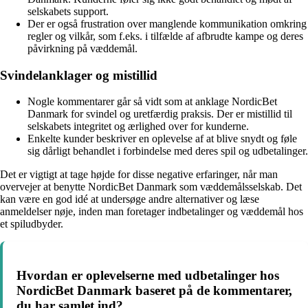
selskabets support.
Der er også frustration over manglende kommunikation omkring
regler og vilkår, som f.eks. i tilfælde af afbrudte kampe og deres
påvirkning på væddemål.
Svindelanklager og mistillid
Nogle kommentarer går så vidt som at anklage NordicBet
Danmark for svindel og uretfærdig praksis. Der er mistillid til
selskabets integritet og ærlighed over for kunderne.
Enkelte kunder beskriver en oplevelse af at blive snydt og føle
sig dårligt behandlet i forbindelse med deres spil og udbetalinger.
Det er vigtigt at tage højde for disse negative erfaringer, når man
overvejer at benytte NordicBet Danmark som væddemålsselskab. Det
kan være en god idé at undersøge andre alternativer og læse
anmeldelser nøje, inden man foretager indbetalinger og væddemål hos
et spiludbyder.
Hvordan er oplevelserne med udbetalinger hos
NordicBet Danmark baseret på de kommentarer,
du har samlet ind?