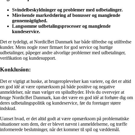
Svindelbeskyldninger og problemer med udbetalinger.
Misvisende markedsføring af bonusser og manglende
gennemsigtighed.
Langsomme udbetalingsprocesser og manglende
kundeservice.
Det er tydeligt, at NordicBet Danmark har både tilfredse og utilfredse
kunder. Mens nogle roser firmaet for god service og hurtige
udbetalinger, påpeger andre alvorlige problemer med udbetalinger,
verifikation og kundesupport.
Konklusion:
Det er vigtigt at huske, at brugeroplevelser kan variere, og det er altid
en god idé at være opmærksom på både positive og negative
anmeldelser, når man vælger en spiludbyder. Hvis du overvejer at
bruge NordicBet Danmark, kan det være en god idé at forhøre dig om
deres udbetalingspolitik og kundeservice, før du foretager større
indskud.
Uanset hvad, er det altid godt at være opmærksom på problematiske
situationer som dem, der er blevet nævnt i anmeldelserne, og træffe
informerede beslutninger, når det kommer til spil og væddemål.