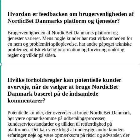
Hvordan er feedbacken om brugervenligheden af
NordicBet Danmarks platform og tjenester?
Brugervenligheden af NordicBet Danmarks platform og
tjenester varierer. Mens nogle kunder har rost virksomheden for
en nem og problemfri spiloplevelse, har andre påpeget tekniske
problemer, utilstrækkelig information og forvirring omkring
regler og vilkår på siden.
Hvilke forholdsregler kan potentielle kunder
overveje, når de vælger at bruge NordicBet
Danmark baseret på de indsamlede
kommentarer?
Potentielle kunder, der overvejer at bruge NordicBet Danmark,
bør være opmærksomme på udbetalingsprocesser,
kundeservicestandarder og tilliden til retfærdighed på
platformen. Det kan være klogt at undersøge andre kunders
erfaringer nøje og være opmærksom på risici og advarsler, der