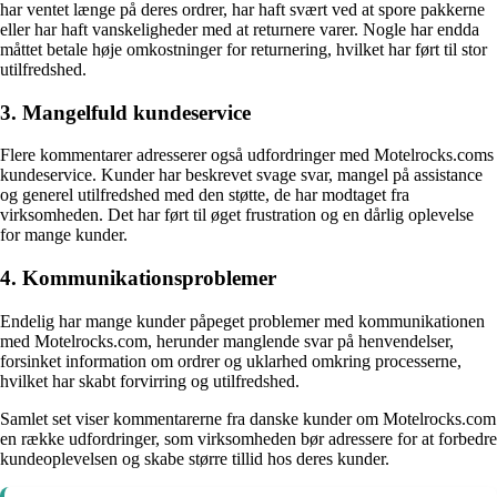
har ventet længe på deres ordrer, har haft svært ved at spore pakkerne
eller har haft vanskeligheder med at returnere varer. Nogle har endda
måttet betale høje omkostninger for returnering, hvilket har ført til stor
utilfredshed.
3. Mangelfuld kundeservice
Flere kommentarer adresserer også udfordringer med Motelrocks.coms
kundeservice. Kunder har beskrevet svage svar, mangel på assistance
og generel utilfredshed med den støtte, de har modtaget fra
virksomheden. Det har ført til øget frustration og en dårlig oplevelse
for mange kunder.
4. Kommunikationsproblemer
Endelig har mange kunder påpeget problemer med kommunikationen
med Motelrocks.com, herunder manglende svar på henvendelser,
forsinket information om ordrer og uklarhed omkring processerne,
hvilket har skabt forvirring og utilfredshed.
Samlet set viser kommentarerne fra danske kunder om Motelrocks.com
en række udfordringer, som virksomheden bør adressere for at forbedre
kundeoplevelsen og skabe større tillid hos deres kunder.