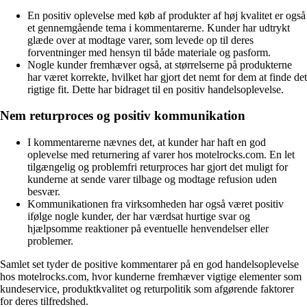
En positiv oplevelse med køb af produkter af høj kvalitet er også
et gennemgående tema i kommentarerne. Kunder har udtrykt
glæde over at modtage varer, som levede op til deres
forventninger med hensyn til både materiale og pasform.
Nogle kunder fremhæver også, at størrelserne på produkterne
har været korrekte, hvilket har gjort det nemt for dem at finde det
rigtige fit. Dette har bidraget til en positiv handelsoplevelse.
Nem returproces og positiv kommunikation
I kommentarerne nævnes det, at kunder har haft en god
oplevelse med returnering af varer hos motelrocks.com. En let
tilgængelig og problemfri returproces har gjort det muligt for
kunderne at sende varer tilbage og modtage refusion uden
besvær.
Kommunikationen fra virksomheden har også været positiv
ifølge nogle kunder, der har værdsat hurtige svar og
hjælpsomme reaktioner på eventuelle henvendelser eller
problemer.
Samlet set tyder de positive kommentarer på en god handelsoplevelse
hos motelrocks.com, hvor kunderne fremhæver vigtige elementer som
kundeservice, produktkvalitet og returpolitik som afgørende faktorer
for deres tilfredshed.