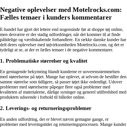
Negative oplevelser med Motelrocks.com:
Fælles temaer i kunders kommentarer
E-handel har gjort det lettere end nogensinde før at shoppe tøj online,
men desværre er der stadig udfordringer, når det kommer til at finde
pålidelige og værdiskabende forhandlere. En række danske kunder har
delt deres oplevelser med tøjvirksomheden Motelrocks.com, og det er
tydeligt at se, at der er fælles temaer i de negative kommentarer.
1. Problematiske størrelser og kvalitet
En gentagende bekymring blandt kunderne er uoverensstemmelsen
med størrelserne på tøjet. Mange har oplevet, at selvom de bestiller den
samme størrelse som tidligere, så passer tøjet ikke ordentligt. Udover
problemer med størrelserne påpeger flere også problemer med
kvaliteten af materialerne, dårlige syninger og generel utilfredshed med
produktets udseende i forhold til billeder online.
2. Leverings- og returneringsproblemer
En anden udfordring, der er blevet nævnt gentagne gange, er
problemer med leveringstider og returneringsprocessen. Mange kunder