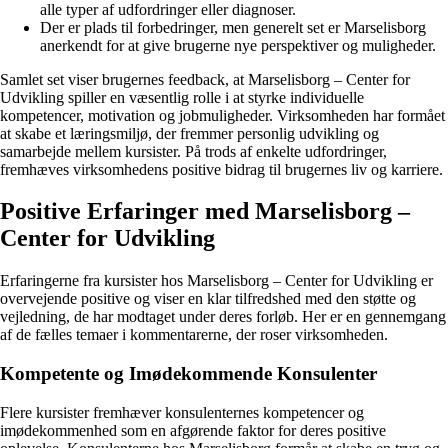
alle typer af udfordringer eller diagnoser.
Der er plads til forbedringer, men generelt set er Marselisborg
anerkendt for at give brugerne nye perspektiver og muligheder.
Samlet set viser brugernes feedback, at Marselisborg – Center for
Udvikling spiller en væsentlig rolle i at styrke individuelle
kompetencer, motivation og jobmuligheder. Virksomheden har formået
at skabe et læringsmiljø, der fremmer personlig udvikling og
samarbejde mellem kursister. På trods af enkelte udfordringer,
fremhæves virksomhedens positive bidrag til brugernes liv og karriere.
Positive Erfaringer med Marselisborg –
Center for Udvikling
Erfaringerne fra kursister hos Marselisborg – Center for Udvikling er
overvejende positive og viser en klar tilfredshed med den støtte og
vejledning, de har modtaget under deres forløb. Her er en gennemgang
af de fælles temaer i kommentarerne, der roser virksomheden.
Kompetente og Imødekommende Konsulenter
Flere kursister fremhæver konsulenternes kompetencer og
imødekommenhed som en afgørende faktor for deres positive