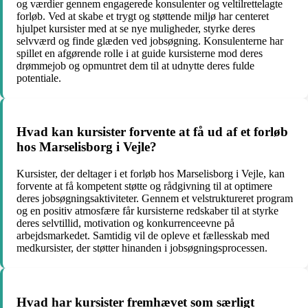
og værdier gennem engagerede konsulenter og veltilrettelagte
forløb. Ved at skabe et trygt og støttende miljø har centeret
hjulpet kursister med at se nye muligheder, styrke deres
selvværd og finde glæden ved jobsøgning. Konsulenterne har
spillet en afgørende rolle i at guide kursisterne mod deres
drømmejob og opmuntret dem til at udnytte deres fulde
potentiale.
Hvad kan kursister forvente at få ud af et forløb
hos Marselisborg i Vejle?
Kursister, der deltager i et forløb hos Marselisborg i Vejle, kan
forvente at få kompetent støtte og rådgivning til at optimere
deres jobsøgningsaktiviteter. Gennem et velstruktureret program
og en positiv atmosfære får kursisterne redskaber til at styrke
deres selvtillid, motivation og konkurrenceevne på
arbejdsmarkedet. Samtidig vil de opleve et fællesskab med
medkursister, der støtter hinanden i jobsøgningsprocessen.
Hvad har kursister fremhævet som særligt