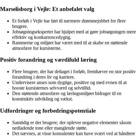
Marselisborg i Vejle: Et anbefalet valg
Et forløb i Vejle har ført til nærmere drømmejobbet for flere
brugere.
Jobsøgningseksperter har hjulpet med at gøre jobsøgningen mere
effektiv og konkurrencedygtig.
Rammerne og miljøet har været med til at skabe en støttende
atmosfære for kursisterne.
Positiv forandring og værdifuld læring
Flere brugere, der har deltaget i forløb, fremhæver en stor positiv
forandring i deres liv og karriere.
Undervisere anses som dygtige, positive og med evnen til at
booste kursisternes selvværd og selvtillid.
Den støttende atmosfære og læringsmiljøet bidrager til en
konstruktiv udvikling og vækst.
Udfordringer og forbedringspotentiale
Samtidig er der brugere, der oplever negative elementer såsom
nedladende tone eller manglende støtte.
Det nævnes, at visse konsulenter kan have svært ved at håndtere