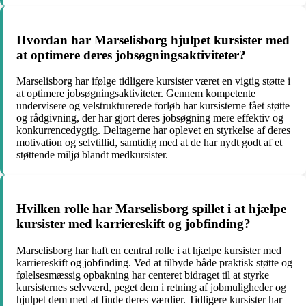
Hvordan har Marselisborg hjulpet kursister med
at optimere deres jobsøgningsaktiviteter?
Marselisborg har ifølge tidligere kursister været en vigtig støtte i
at optimere jobsøgningsaktiviteter. Gennem kompetente
undervisere og velstrukturerede forløb har kursisterne fået støtte
og rådgivning, der har gjort deres jobsøgning mere effektiv og
konkurrencedygtig. Deltagerne har oplevet en styrkelse af deres
motivation og selvtillid, samtidig med at de har nydt godt af et
støttende miljø blandt medkursister.
Hvilken rolle har Marselisborg spillet i at hjælpe
kursister med karriereskift og jobfinding?
Marselisborg har haft en central rolle i at hjælpe kursister med
karriereskift og jobfinding. Ved at tilbyde både praktisk støtte og
følelsesmæssig opbakning har centeret bidraget til at styrke
kursisternes selvværd, peget dem i retning af jobmuligheder og
hjulpet dem med at finde deres værdier. Tidligere kursister har