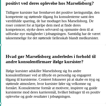
positivt ved deres oplevelse hos Marselisborg?
Tidligere kursister har fremhævet det positive læringsmiljø, den
kompetente og støttende tilgang fra konsulenterne samt den
værdifulde sparring, de har modtaget hos Marselisborg. De
roser centeret for at hjælpe dem med at finde deres
kompetencer, styrke deres selvværd og opmuntre dem til at
udforske nye muligheder i jobsøgningen. Samtidig har de været
taknemmelige for det støttende fællesskab blandt medkursister.
Hvad gør Marselisborg anderledes i forhold til
andre konsulentfirmaer ifølge kursister?
Ifølge kursister adskiller Marselisborg sig fra andre
konsulentfirmaer ved at tilbyde en personlig og engageret
tilgang til kursisterne. Centeret fokuserer på at skabe en tryg og
støttende atmosfære, hvor kursister føler sig velkomne og
forstået. Konsulenterne formår at motivere, inspirere og guide
kursisterne mod deres karrieremål, hvilket bidrager til en positiv
oplevelse og gode resultater i jobsøgningen.