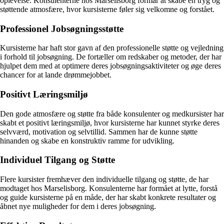
oplevelse. Konsulenterne hos Marselisborg formår at skabe en tryg og
støttende atmosfære, hvor kursisterne føler sig velkomne og forstået.
Professionel Jobsøgningsstøtte
Kursisterne har haft stor gavn af den professionelle støtte og vejledning
i forhold til jobsøgning. De fortæller om redskaber og metoder, der har
hjulpet dem med at optimere deres jobsøgningsaktiviteter og øge deres
chancer for at lande drømmejobbet.
Positivt Læringsmiljø
Den gode atmosfære og støtte fra både konsulenter og medkursister har
skabt et positivt læringsmiljø, hvor kursisterne har kunnet styrke deres
selvværd, motivation og selvtillid. Sammen har de kunne støtte
hinanden og skabe en konstruktiv ramme for udvikling.
Individuel Tilgang og Støtte
Flere kursister fremhæver den individuelle tilgang og støtte, de har
modtaget hos Marselisborg. Konsulenterne har formået at lytte, forstå
og guide kursisterne på en måde, der har skabt konkrete resultater og
åbnet nye muligheder for dem i deres jobsøgning.