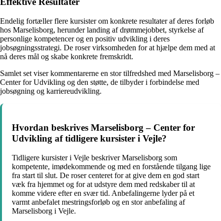
Effektive Resultater
Endelig fortæller flere kursister om konkrete resultater af deres forløb
hos Marselisborg, herunder landing af drømmejobbet, styrkelse af
personlige kompetencer og en positiv udvikling i deres
jobsøgningsstrategi. De roser virksomheden for at hjælpe dem med at
nå deres mål og skabe konkrete fremskridt.
Samlet set viser kommentarerne en stor tilfredshed med Marselisborg –
Center for Udvikling og den støtte, de tilbyder i forbindelse med
jobsøgning og karriereudvikling.
Hvordan beskrives Marselisborg – Center for
Udvikling af tidligere kursister i Vejle?
Tidligere kursister i Vejle beskriver Marselisborg som
kompetente, imødekommende og med en forstående tilgang lige
fra start til slut. De roser centeret for at give dem en god start
væk fra hjemmet og for at udstyre dem med redskaber til at
komme videre efter en svær tid. Anbefalingerne lyder på et
varmt anbefalet mestringsforløb og en stor anbefaling af
Marselisborg i Vejle.