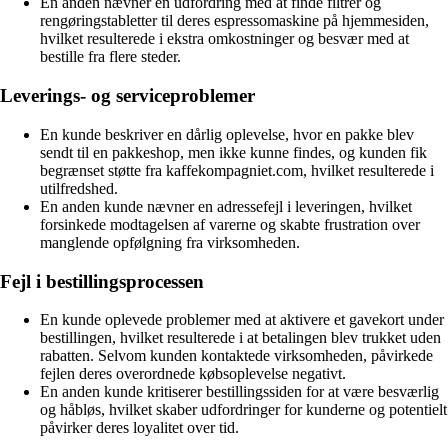
En anden nævner en udfordring med at finde filtrer og
rengøringstabletter til deres espressomaskine på hjemmesiden,
hvilket resulterede i ekstra omkostninger og besvær med at
bestille fra flere steder.
Leverings- og serviceproblemer
En kunde beskriver en dårlig oplevelse, hvor en pakke blev
sendt til en pakkeshop, men ikke kunne findes, og kunden fik
begrænset støtte fra kaffekompagniet.com, hvilket resulterede i
utilfredshed.
En anden kunde nævner en adressefejl i leveringen, hvilket
forsinkede modtagelsen af varerne og skabte frustration over
manglende opfølgning fra virksomheden.
Fejl i bestillingsprocessen
En kunde oplevede problemer med at aktivere et gavekort under
bestillingen, hvilket resulterede i at betalingen blev trukket uden
rabatten. Selvom kunden kontaktede virksomheden, påvirkede
fejlen deres overordnede købsoplevelse negativt.
En anden kunde kritiserer bestillingssiden for at være besværlig
og håbløs, hvilket skaber udfordringer for kunderne og potentielt
påvirker deres loyalitet over tid.