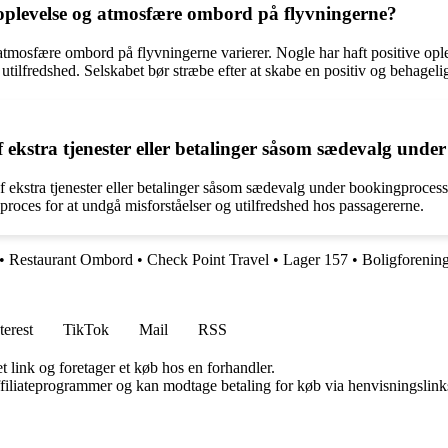
yoplevelse og atmosfære ombord på flyvningerne?
atmosfære ombord på flyvningerne varierer. Nogle har haft positive op
utilfredshed. Selskabet bør stræbe efter at skabe en positiv og behagelig
ekstra tjenester eller betalinger såsom sædevalg unde
 ekstra tjenester eller betalinger såsom sædevalg under bookingprocessen
roces for at undgå misforståelser og utilfredshed hos passagererne.
•
Restaurant Ombord
•
Check Point Travel
•
Lager 157
•
Boligforeni
terest
TikTok
Mail
RSS
t link og foretager et køb hos en forhandler.
affiliateprogrammer og kan modtage betaling for køb via henvisningslinks