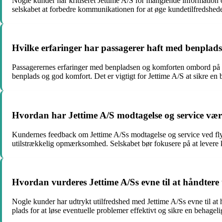
Nogle kunder har kritiseret Jettime A/S for manglende information 
selskabet at forbedre kommunikationen for at øge kundetilfredshed
Hvilke erfaringer har passagerer haft med benplads
Passagerernes erfaringer med benpladsen og komforten ombord på Jet
benplads og god komfort. Det er vigtigt for Jettime A/S at sikre en b
Hvordan har Jettime A/S modtagelse og service vær
Kundernes feedback om Jettime A/Ss modtagelse og service ved fly
utilstrækkelig opmærksomhed. Selskabet bør fokusere på at levere
Hvordan vurderes Jettime A/Ss evne til at håndtere 
Nogle kunder har udtrykt utilfredshed med Jettime A/Ss evne til at h
plads for at løse eventuelle problemer effektivt og sikre en behagel