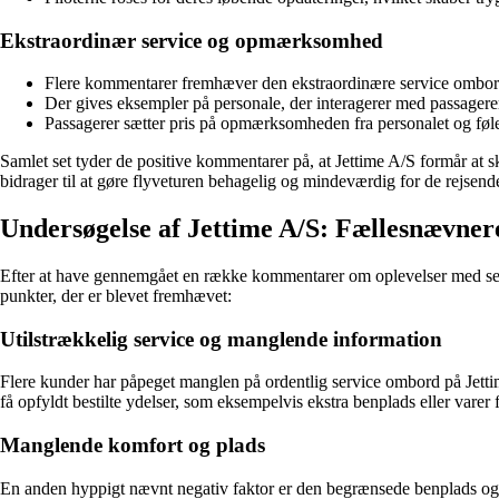
Ekstraordinær service og opmærksomhed
Flere kommentarer fremhæver den ekstraordinære service ombord, 
Der gives eksempler på personale, der interagerer med passagere
Passagerer sætter pris på opmærksomheden fra personalet og føle
Samlet set tyder de positive kommentarer på, at Jettime A/S formår at
bidrager til at gøre flyveturen behagelig og mindeværdig for de rejsend
Undersøgelse af Jettime A/S: Fællesnævner
Efter at have gennemgået en række kommentarer om oplevelser med selska
punkter, der er blevet fremhævet:
Utilstrækkelig service og manglende information
Flere kunder har påpeget manglen på ordentlig service ombord på Jettim
få opfyldt bestilte ydelser, som eksempelvis ekstra benplads eller varer 
Manglende komfort og plads
En anden hyppigt nævnt negativ faktor er den begrænsede benplads og ko