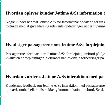
Hvordan oplever kunder Jettime A/Ss information o
Nogle kunder har rost Jettime A/S for informative opdateringer fra c
fortsætte med at give klare og relevante opdateringer under flyvnin
Hvad siger passagererne om Jettime A/Ss forplejni
Passagerernes feedback om Jettime A/Ss forplejning ombord på flyvn
kvaliteten af forplejningen. Selskabet kan overveje forbedringer 
Hvordan vurderes Jettime A/Ss interaktion med pas
Kundernes feedback om Jettime A/Ss interaktion med passagererne un
opmærksomhed eller utilstrækkelig kommunikation ombord. Selskabet 