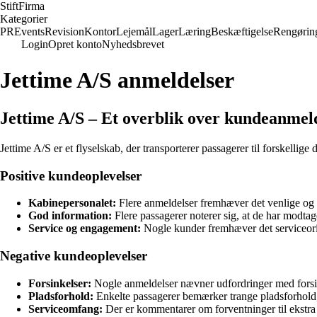
Stift
Firma
Kategorier
PR
Events
Revision
Kontor
Lejemål
Lager
Læring
Beskæftigelse
Rengørin
Login
Opret konto
Nyhedsbrevet
Jettime A/S anmeldelser
Jettime A/S – Et overblik over kundeanmel
Jettime A/S er et flyselskab, der transporterer passagerer til forskellig
Positive kundeoplevelser
Kabinepersonalet:
Flere anmeldelser fremhæver det venlige og
God information:
Flere passagerer noterer sig, at de har modtag
Service og engagement:
Nogle kunder fremhæver det serviceorien
Negative kundeoplevelser
Forsinkelser:
Nogle anmeldelser nævner udfordringer med forsink
Pladsforhold:
Enkelte passagerer bemærker trange pladsforhold, 
Serviceomfang:
Der er kommentarer om forventninger til ekstra tj