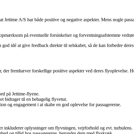
t Jettime A/S har både positive og negative aspekter. Mens nogle passa
re opmærksom på eventuelle forsinkelser og forventningsafstemme vedrør
 en god idé at give feedback direkte til selskabet, så de kan forbedre de
 der fremhæver forskellige positive aspekter ved deres flyoplevelse. He
d på Jettime-flyene.
t bidrager til en behagelig flyvetur.
tion og engagement i at skabe en god oplevelse for passagererne.
er inkluderer oplysninger om flyvningen, vejrforhold og evt. turbulens.
ryghed og tillid hos passagererne, herunder dem med flyskræk.