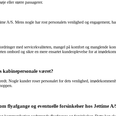
je eller større passagerer.
ime A/S. Mens nogle har rost personalets venlighed og engagement, har 
ringer med servicekvaliteten, mangel på komfort og manglende konsiste
ten ombord og sikre en mere ensartet kundeoplevelse for at imødekomm
s kabinepersonale været?
edt. Nogle kunder roser personalet for dets venlighed, imødekommenhe
shoppen.
flyafgange og eventuelle forsinkelser hos Jettime A/