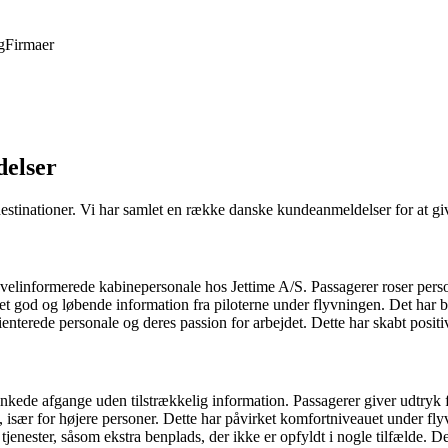
g
Firmaer
delser
e destinationer. Vi har samlet en række danske kundeanmeldelser for at gi
 velinformerede kabinepersonale hos Jettime A/S. Passagerer roser pe
et god og løbende information fra piloterne under flyvningen. Det har bi
terede personale og deres passion for arbejdet. Dette har skabt positi
ede afgange uden tilstrækkelig information. Passagerer giver udtryk f
især for højere personer. Dette har påvirket komfortniveauet under flyv
enester, såsom ekstra benplads, der ikke er opfyldt i nogle tilfælde. Dett