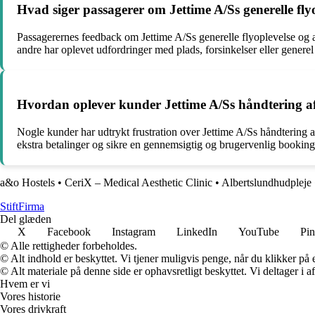
Hvad siger passagerer om Jettime A/Ss generelle fl
Passagerernes feedback om Jettime A/Ss generelle flyoplevelse og 
andre har oplevet udfordringer med plads, forsinkelser eller generel 
Hvordan oplever kunder Jettime A/Ss håndtering af 
Nogle kunder har udtrykt frustration over Jettime A/Ss håndtering af
ekstra betalinger og sikre en gennemsigtig og brugervenlig bookingp
a&o Hostels
•
CeriX – Medical Aesthetic Clinic
•
Albertslundhudpleje
Stift
Firma
Del glæden
X
Facebook
Instagram
LinkedIn
YouTube
Pin
© Alle rettigheder forbeholdes.
© Alt indhold er beskyttet. Vi tjener muligvis penge, når du klikker på e
© Alt materiale på denne side er ophavsretligt beskyttet. Vi deltager i 
Hvem er vi
Vores historie
Vores drivkraft