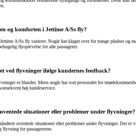
og kommunikation vedrørende flyafgange og forsinkelser. Dette kan skab
en.
en og komforten i Jettime A/Ss fly?
time A/Ss fly varierer. Nogle har klaget over for trange pladser og m
ehagelig flyoplevelse for alle passagerer.
et ved flyvninger ifølge kundernes feedback?
vninger er blandet. Mens nogle har rost personalet for imødekommenh
 konsekvent høj kundeservice.
uventede situationer eller problemer under flyvninger?
åndtere uventede situationer eller problemer under flyvninger. Det er vig
ig flyvning for passagererne.