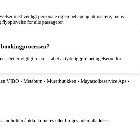
levelser med venligt personale og en behagelig atmosfære, mens
 flyoplevelse for alle passagerer.
r bookingprocessen?
. Det er vigtigt for selskabet at tydeliggøre betingelserne for
ngen VIBO
•
Metaburn
•
Murerbutikken
•
Mayastolkeservice Aps
•
. Indhold må ikke kopieres eller bruges uden tilladelse.