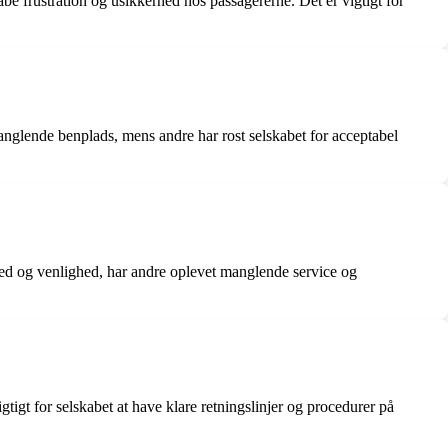
e frustration og usikkerhed hos passagererne. Det er vigtigt for
anglende benplads, mens andre har rost selskabet for acceptabel
ed og venlighed, har andre oplevet manglende service og
tigt for selskabet at have klare retningslinjer og procedurer på