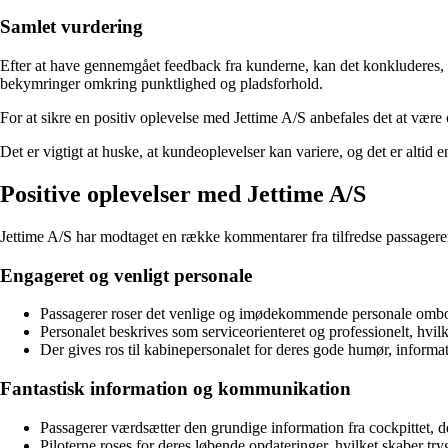
Samlet vurdering
Efter at have gennemgået feedback fra kunderne, kan det konkluderes, a
bekymringer omkring punktlighed og pladsforhold.
For at sikre en positiv oplevelse med Jettime A/S anbefales det at væ
Det er vigtigt at huske, at kundeoplevelser kan variere, og det er altid
Positive oplevelser med Jettime A/S
Jettime A/S har modtaget en række kommentarer fra tilfredse passagerer,
Engageret og venligt personale
Passagerer roser det venlige og imødekommende personale ombor
Personalet beskrives som serviceorienteret og professionelt, hvilke
Der gives ros til kabinepersonalet for deres gode humør, informa
Fantastisk information og kommunikation
Passagerer værdsætter den grundige information fra cockpittet, d
Piloterne roses for deres løbende opdateringer, hvilket skaber t