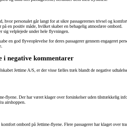
hvor personalet går langt for at sikre passagerernes trivsel og komfort
r på en positiv måde, hvilket skaber en behagelig atmosfære ombord.
r sig velplejede under hele flyvningen.
 skabe en god flyveoplevelse for deres passagerer gennem engageret per
e.
e i negative kommentarer
bet Jettime A/S, er der visse fælles træk blandt de negative udtalelser
e-flyene. Der har været klager over forsinkelser uden tilstrækkelig in
fra airshoppen.
mfort ombord på Jettime-flyene. Flere passagerer har klaget over trang