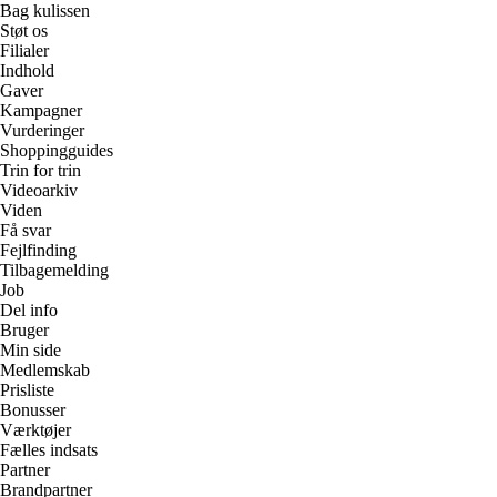
Bag kulissen
Støt os
Filialer
Indhold
Gaver
Kampagner
Vurderinger
Shoppingguides
Trin for trin
Videoarkiv
Viden
Få svar
Fejlfinding
Tilbagemelding
Job
Del info
Bruger
Min side
Medlemskab
Prisliste
Bonusser
Værktøjer
Fælles indsats
Partner
Brandpartner