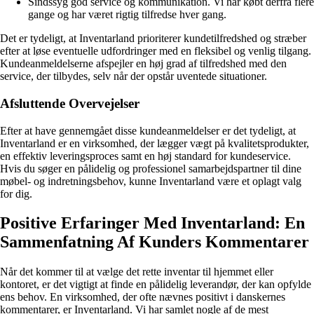
Sindssyg god service og kommunikation. Vi har købt derfra flere
gange og har været rigtig tilfredse hver gang.
Det er tydeligt, at Inventarland prioriterer kundetilfredshed og stræber
efter at løse eventuelle udfordringer med en fleksibel og venlig tilgang.
Kundeanmeldelserne afspejler en høj grad af tilfredshed med den
service, der tilbydes, selv når der opstår uventede situationer.
Afsluttende Overvejelser
Efter at have gennemgået disse kundeanmeldelser er det tydeligt, at
Inventarland er en virksomhed, der lægger vægt på kvalitetsprodukter,
en effektiv leveringsproces samt en høj standard for kundeservice.
Hvis du søger en pålidelig og professionel samarbejdspartner til dine
møbel- og indretningsbehov, kunne Inventarland være et oplagt valg
for dig.
Positive Erfaringer Med Inventarland: En
Sammenfatning Af Kunders Kommentarer
Når det kommer til at vælge det rette inventar til hjemmet eller
kontoret, er det vigtigt at finde en pålidelig leverandør, der kan opfylde
ens behov. En virksomhed, der ofte nævnes positivt i danskernes
kommentarer, er Inventarland. Vi har samlet nogle af de mest