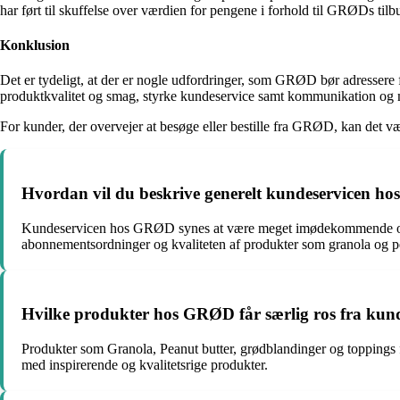
har ført til skuffelse over værdien for pengene i forhold til GRØDs tilb
Konklusion
Det er tydeligt, at der er nogle udfordringer, som GRØD bør adressere fo
produktkvalitet og smag, styrke kundeservice samt kommunikation o
For kunder, der overvejer at besøge eller bestille fra GRØD, kan det væ
Hvordan vil du beskrive generelt kundeservicen h
Kundeservicen hos GRØD synes at være meget imødekommende og res
abonnementsordninger og kvaliteten af produkter som granola og p
Hvilke produkter hos GRØD får særlig ros fra kun
Produkter som Granola, Peanut butter, grødblandinger og toppings 
med inspirerende og kvalitetsrige produkter.