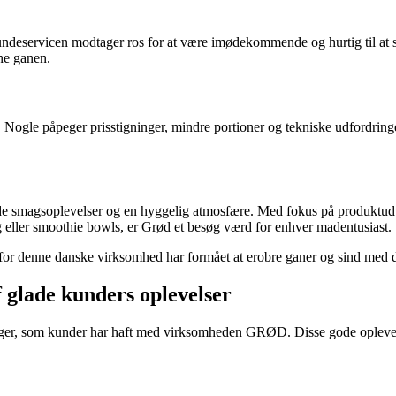
 Kundeservicen modtager ros for at være imødekommende og hurtig til 
sne ganen.
k. Nogle påpeger prisstigninger, mindre portioner og tekniske udfordr
dende smagsoplevelser og en hyggelig atmosfære. Med fokus på produktud
 eller smoothie bowls, er Grød et besøg værd for enhver madentusiast.
rfor denne danske virksomhed har formået at erobre ganer og sind med 
glade kunders oplevelser
ringer, som kunder har haft med virksomheden GRØD. Disse gode oplevel