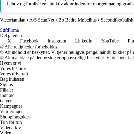
behov og forblive en attraktiv aktør inden for morgenmad og grød
Victoriamilan
•
A/S ScanNet
•
Bo Bedre Møbelhus
•
Secondfootballshi
Stift
Firma
Del glæden
X
Facebook
Instagram
LinkedIn
YouTube
Pin
© Alle rettigheder forbeholdes.
© Alt indhold er beskyttet. Vi tjener muligvis penge, når du klikker på e
© Alt materiale på denne side er ophavsretligt beskyttet. Vi deltager i 
Hvem er vi
Vores historie
Vores drivkraft
Bag kulissen
Støt os
Filialer
Indhold
Gaver
Kampagner
Vurderinger
Shoppingguides
Trin for trin
Videoarkiv
Viden