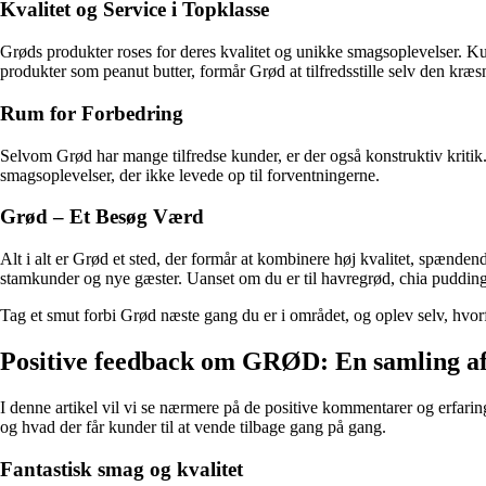
Kvalitet og Service i Topklasse
Grøds produkter roses for deres kvalitet og unikke smagsoplevelser.
produkter som peanut butter, formår Grød at tilfredsstille selv den kræ
Rum for Forbedring
Selvom Grød har mange tilfredse kunder, er der også konstruktiv kriti
smagsoplevelser, der ikke levede op til forventningerne.
Grød – Et Besøg Værd
Alt i alt er Grød et sted, der formår at kombinere høj kvalitet, spæn
stamkunder og nye gæster. Uanset om du er til havregrød, chia pudding
Tag et smut forbi Grød næste gang du er i området, og oplev selv, hvo
Positive feedback om GRØD: En samling af 
I denne artikel vil vi se nærmere på de positive kommentarer og erfa
og hvad der får kunder til at vende tilbage gang på gang.
Fantastisk smag og kvalitet