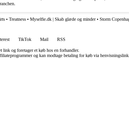
branchen.
rts
•
Treatness
•
Myselfie.dk | Skab glæde og minder
•
Storm Copenha
terest
TikTok
Mail
RSS
t link og foretager et køb hos en forhandler.
affiliateprogrammer og kan modtage betaling for køb via henvisningslinks