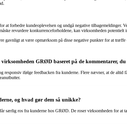
ud.
r at forbedre kundeoplevelsen og undgå negative tilbagemeldinger. Ved at
g måske revurdere konkurrenceforholdene, kan virksomheden potentie
re gavnligt at være opmærksom på disse negative punkter for at træffe e
os virksomheden GRØD baseret på de kommentarer, du
ponsiv ifølge feedbacken fra kunderne. Flere nævner, at de altid får
eanutbutter.
derne, og hvad gør dem så unikke?
får særlig ros fra kunderne hos GRØD. De roser virksomheden for at ta