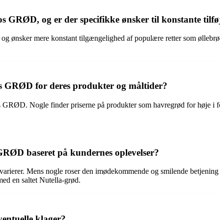
GRØD, og er der specifikke ønsker til konstante tilføj
nsker mere konstant tilgængelighed af populære retter som øllebrød. De
os GRØD for deres produkter og måltider?
s GRØD. Nogle finder priserne på produkter som havregrød for høje i for
GRØD baseret på kundernes oplevelser?
rierer. Mens nogle roser den imødekommende og smilende betjening s
ed en saltet Nutella-grød.
entuelle klager?