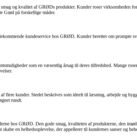
 smag og kvalitet af GRØDs produkter. Kunder roser virksomheden for d
e Grød på forskellige måder.
mødekommende kundeservice hos GRØD. Kunder beretter om prompte svar 
ligheder som en væsentlig årsag til deres tilfredshed. Mange roser b
velser.
re kunder. Stedet beskrives som ideelt til læsning, arbejde og hygge 
øgnet rundt.
 kunderne hos GRØD. Den gode smag, kvaliteten af produkterne, den im
 skabe en helhedsoplevelse, der appellerer til kundernes sanser og beho