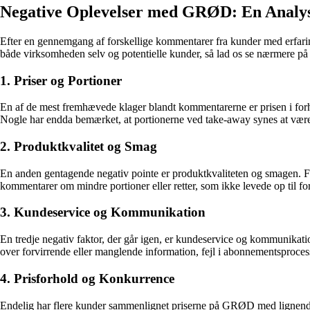
Negative Oplevelser med GRØD: En Analy
Efter en gennemgang af forskellige kommentarer fra kunder med erfari
både virksomheden selv og potentielle kunder, så lad os se nærmere på
1. Priser og Portioner
En af de mest fremhævede klager blandt kommentarerne er prisen i forhol
Nogle har endda bemærket, at portionerne ved take-away synes at være m
2. Produktkvalitet og Smag
En anden gentagende negativ pointe er produktkvaliteten og smagen. Fler
kommentarer om mindre portioner eller retter, som ikke levede op til fo
3. Kundeservice og Kommunikation
En tredje negativ faktor, der går igen, er kundeservice og kommunikatio
over forvirrende eller manglende information, fejl i abonnementsproce
4. Prisforhold og Konkurrence
Endelig har flere kunder sammenlignet priserne på GRØD med lignende p