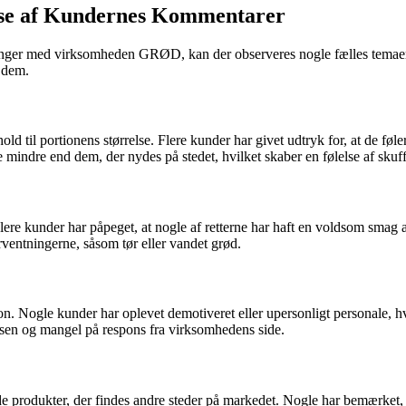
se af Kundernes Kommentarer
nger med virksomheden GRØD, kan der observeres nogle fælles temaer i
 dem.
d til portionens størrelse. Flere kunder har givet udtryk for, at de føl
indre end dem, der nydes på stedet, hvilket skaber en følelse af skuff
e kunder har påpeget, at nogle af retterne har haft en voldsom smag af 
rventningerne, såsom tør eller vandet grød.
n. Nogle kunder har oplevet demotiveret eller upersonligt personale, hv
ssen og mangel på respons fra virksomhedens side.
rodukter, der findes andre steder på markedet. Nogle har bemærket, at