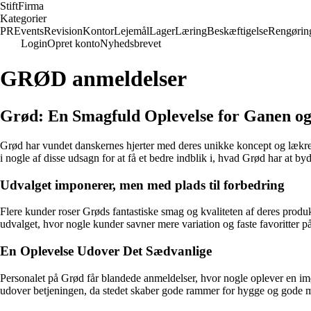
Stift
Firma
Kategorier
PR
Events
Revision
Kontor
Lejemål
Lager
Læring
Beskæftigelse
Rengørin
Login
Opret konto
Nyhedsbrevet
GRØD anmeldelser
Grød: En Smagfuld Oplevelse for Ganen og
Grød har vundet danskernes hjerter med deres unikke koncept og lækre
i nogle af disse udsagn for at få et bedre indblik i, hvad Grød har at by
Udvalget imponerer, men med plads til forbedring
Flere kunder roser Grøds fantastiske smag og kvaliteten af deres produ
udvalget, hvor nogle kunder savner mere variation og faste favoritter 
En Oplevelse Udover Det Sædvanlige
Personalet på Grød får blandede anmeldelser, hvor nogle oplever en i
udover betjeningen, da stedet skaber gode rammer for hygge og gode m