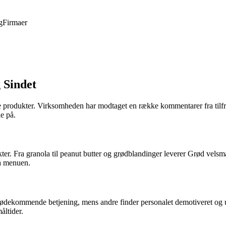
g
Firmaer
 Sindet
 produkter. Virksomheden har modtaget en række kommentarer fra tilfre
de på.
kter. Fra granola til peanut butter og grødblandinger leverer Grød vel
på menuen.
mødekommende betjening, mens andre finder personalet demotiveret og 
åltider.