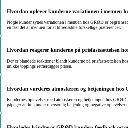
Hvordan oplever kunderne variationen i menuen hos 
Nogle kunder synes variationen i menuen hos GRØD er begrænset og ø
en fast del af menuen for at tilfredsstille forskellige præferencer.
Hvordan reagerer kunderne på prisfastsættelsen h
Der er blandede reaktioner blandt kunderne på prisfastsættelsen ho
unikke toppings retfærdiggør prisen.
Hvordan vurderes atmosfæren og betjeningen hos 
Kundernes oplevelser med atmosfæren og betjeningen hos GRØD va
påpeger andre kunder upersonlig betjening og negative oplevelser m
Hvorledes håndterer GRØD kunders feedback og ev