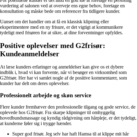
For potentielle kunder er det altid en god idé at foretage en personlig
vurdering af salonen ved at overveje ens egne behov, foretage en
konsultation og måske bede om referencer fra tidligere kunder.
Uanset om det handler om at få en klassisk klipning eller
eksperimentere med en ny frisure, er det vigtigt at kommunikere
tydeligt med frisøren for at sikre, at dine forventninger opfyldes.
Positive oplevelser med G2frisør:
Kundeanmeldelser
At læse kunders erfaringer og anmeldelser kan give os et dybere
indblik i, hvad vi kan forvente, når vi besøger en virksomhed som
G2frisør. Her har vi samlet nogle af de positive kommentarer, som
kunder har delt om deres oplevelser.
Professionelt arbejde og skøn service
Flere kunder fremhæver den professionelle tilgang og gode service, de
oplevede hos G2frisør. Fra skarpe klipninger til omhyggelig
hovedbundsmassage og kyndig rådgivning om hårpleje, er det tydeligt,
at kunderne føler sig i trygge hænder.
Super god frisør. Jeg selv har haft Hamsa til at klippe mit hår