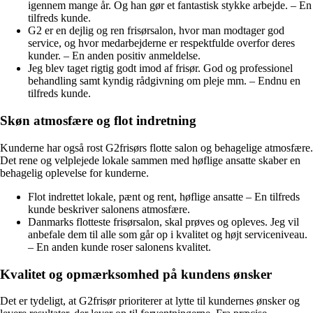
igennem mange år. Og han gør et fantastisk stykke arbejde. – En
tilfreds kunde.
G2 er en dejlig og ren frisørsalon, hvor man modtager god
service, og hvor medarbejderne er respektfulde overfor deres
kunder. – En anden positiv anmeldelse.
Jeg blev taget rigtig godt imod af frisør. God og professionel
behandling samt kyndig rådgivning om pleje mm. – Endnu en
tilfreds kunde.
Skøn atmosfære og flot indretning
Kunderne har også rost G2frisørs flotte salon og behagelige atmosfære.
Det rene og velplejede lokale sammen med høflige ansatte skaber en
behagelig oplevelse for kunderne.
Flot indrettet lokale, pænt og rent, høflige ansatte – En tilfreds
kunde beskriver salonens atmosfære.
Danmarks flotteste frisørsalon, skal prøves og opleves. Jeg vil
anbefale dem til alle som går op i kvalitet og højt serviceniveau.
– En anden kunde roser salonens kvalitet.
Kvalitet og opmærksomhed på kundens ønsker
Det er tydeligt, at G2frisør prioriterer at lytte til kundernes ønsker og