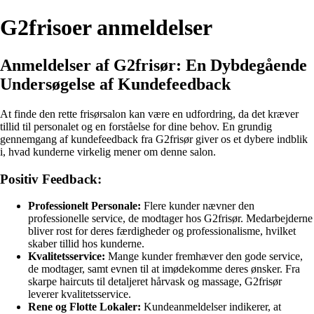
G2frisoer anmeldelser
Anmeldelser af G2frisør: En Dybdegående
Undersøgelse af Kundefeedback
At finde den rette frisørsalon kan være en udfordring, da det kræver
tillid til personalet og en forståelse for dine behov. En grundig
gennemgang af kundefeedback fra G2frisør giver os et dybere indblik
i, hvad kunderne virkelig mener om denne salon.
Positiv Feedback:
Professionelt Personale:
Flere kunder nævner den
professionelle service, de modtager hos G2frisør. Medarbejderne
bliver rost for deres færdigheder og professionalisme, hvilket
skaber tillid hos kunderne.
Kvalitetsservice:
Mange kunder fremhæver den gode service,
de modtager, samt evnen til at imødekomme deres ønsker. Fra
skarpe haircuts til detaljeret hårvask og massage, G2frisør
leverer kvalitetsservice.
Rene og Flotte Lokaler:
Kundeanmeldelser indikerer, at