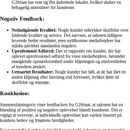
G2frisør har rent og flot indrettede lokaler, hvilket skaber en
behagelig atmosfære for kunderne.
Negativ Feedback:
Nedadgående Kvalitet:
Nogle kunder udtrykker skuffelse over
faldende kvalitet og service. Det nævnes, at salonen tidligere
leverede bedre resultater, men nytilkomne medarbejdere har
måske påvirket standarden negativt.
Uprofesionel Adfærd:
Der er rapporter om kunder, der har
oplevet uprofessionel adfærd fra visse medarbejdere, herunder
manglende opmærksomhed under klipningen og misforståelser
af kundens ønsker.
Uensartet Resultater:
Nogle kunder har følt, at de har fået en
anden klipning eller farvning end forventet, hvilket førte til
skuffelse og misnøje.
Konklusion:
Sammenfatningsvis viser feedbacken fra G2frisør, at salonen har en
blanding af positive og negative oplevelser blandt kunderne. Det er
vigtigt at overveje, at individuelle oplevelser kan variere baseret på
kundens behov og frisørens færdigheder.