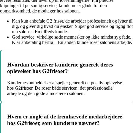
levere resultater, der lever op til forventningerne. Fra præcise
klipninger til personlig service, kunderne er glade for den
opmærksomhed, de modtager hos salonen.
Kan kun anbefale G2 frisør, de arbejder professionelt og lytter til
dig, og giver dig hvad du ønsker. Super god service og rigtig flot
ren salon. – En tilfreds kunde.
God service, virkelige søde mennesker og ikke mindst syg fade.
Klar anbefaling herfra – En anden kunde roser salonens arbejde.
Hvordan beskriver kunderne generelt deres
oplevelser hos G2frisoer?
Kundernes anmeldelser afspejler generelt en positiv oplevelse
hos G2frisoer. De roser både servicen, det professionelle
arbejde og den gode atmosfære i salonen.
Hvem er nogle af de fremhævede medarbejdere
hos G2frisoer, som kunderne nævner?