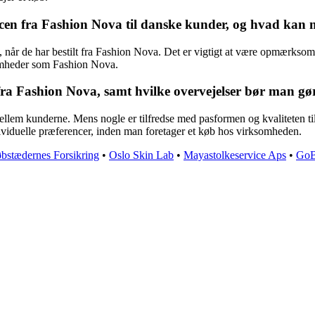
n fra Fashion Nova til danske kunder, og hvad kan man
år de har bestilt fra Fashion Nova. Det er vigtigt at være opmærksom på
somheder som Fashion Nova.
fra Fashion Nova, samt hvilke overvejelser bør man gø
ellem kunderne. Mens nogle er tilfredse med pasformen og kvaliteten ti
dividuelle præferencer, inden man foretager et køb hos virksomheden.
bstædernes Forsikring
•
Oslo Skin Lab
•
Mayastolkeservice Aps
•
GoB