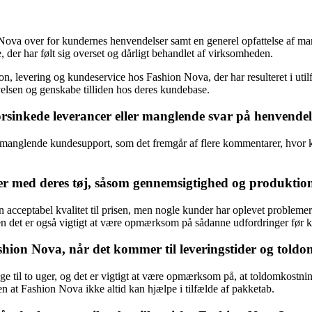
 Nova over for kundernes henvendelser samt en generel opfattelse af m
 der har følt sig overset og dårligt behandlet af virksomheden.
n, levering og kundeservice hos Fashion Nova, der har resulteret i utilf
elsen og genskabe tilliden hos deres kundebase.
inkede leverancer eller manglende svar på henvendel
anglende kundesupport, som det fremgår af flere kommentarer, hvor kun
r med deres tøj, såsom gennemsigtighed og produktion
 acceptabel kvalitet til prisen, men nogle kunder har oplevet probleme
en det er også vigtigt at være opmærksom på sådanne udfordringer før 
Fashion Nova, når det kommer til leveringstider og told
ge til to uger, og det er vigtigt at være opmærksom på, at toldomkostni
 at Fashion Nova ikke altid kan hjælpe i tilfælde af pakketab.