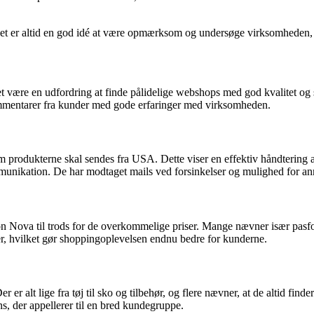
å det er altid en god idé at være opmærksom og undersøge virksomheden,
det være en udfordring at finde pålidelige webshops med god kvalitet o
ommentarer fra kunder med gode erfaringer med virksomheden.
m produkterne skal sendes fra USA. Dette viser en effektiv håndtering a
ikation. De har modtaget mails ved forsinkelser og mulighed for annull
hion Nova til trods for de overkommelige priser. Mange nævner især pa
er, hvilket gør shoppingoplevelsen endnu bedre for kunderne.
 alt lige fra tøj til sko og tilbehør, og flere nævner, at de altid finder
 der appellerer til en bred kundegruppe.