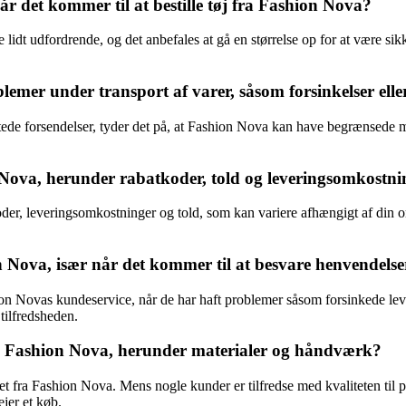
r det kommer til at bestille tøj fra Fashion Nova?
idt udfordrende, og det anbefales at gå en størrelse op for at være sik
mer under transport af varer, såsom forsinkelser eller
mistede forsendelser, tyder det på, at Fashion Nova kan have begrænsede m
 Nova, herunder rabatkoder, told og leveringsomkostni
der, leveringsomkostninger og told, som kan variere afhængigt af din or
Nova, især når det kommer til at besvare henvendelse
on Novas kundeservice, når de har haft problemer såsom forsinkede lever
ilfredsheden.
 fra Fashion Nova, herunder materialer og håndværk?
t fra Fashion Nova. Mens nogle kunder er tilfredse med kvaliteten til 
ejer et køb.