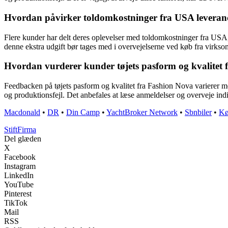
Hvordan påvirker toldomkostninger fra USA leverance
Flere kunder har delt deres oplevelser med toldomkostninger fra USA, n
denne ekstra udgift bør tages med i overvejelserne ved køb fra virk
Hvordan vurderer kunder tøjets pasform og kvalitet 
Feedbacken på tøjets pasform og kvalitet fra Fashion Nova varierer m
og produktionsfejl. Det anbefales at læse anmeldelser og overveje in
Macdonald
•
DR
•
Din Camp
•
YachtBroker Network
•
Sbnbiler
•
Kø
Stift
Firma
Del glæden
X
Facebook
Instagram
LinkedIn
YouTube
Pinterest
TikTok
Mail
RSS