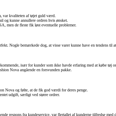
var kvaliteten af tøjet guld værd.
il og kunne annullere ordren hvis ønsket.
A, men de fleste fik løst eventuelle problemer.
rfekt. Nogle bemærkede dog, at visse varer kunne have en tendens til at
ommende, især for kunder som ikke havde erfaring med at købe tøj on
ashion Nova angående en forsvunden pakke.
n Nova og følte, at de fik god værdi for deres penge.
t udgift, særligt ved større ordrer.
ende respons fra kundeservice, var flertallet af kunderne tilfredse m