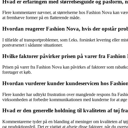
Hvad er erfaringen med størrelsesguide og pasform, nå
Flere kommentarer nævner, at størrelserne hos Fashion Nova kan være l
at fremhæve former på en flatterende måde.
Hvordan reagerer Fashion Nova, hvis der opstår proble
I tilfælde af transportproblemer, som f.eks. forsinket levering eller 
postvæsenet i sådanne situationer.
Hvilke faktorer påvirker prisen på varer fra Fashion
Prisen på varer fra Fashion Nova kan påvirkes af faktorer som rabatko
foretager et køb.
Hvordan vurderer kunder kundeservicen hos Fashion 
Flere kunder har udtrykt frustration over manglende respons fra Fashi
virksomheden at forbedre kommunikationen med kunderne for at øge t
Hvad er den generelle holdning til kvaliteten af tøj
Kommentarerne tyder på en blanding af meninger om kvaliteten af tøje
og produktionsfejl. Det er vigtigt at afveje disse faktorer, når du overv