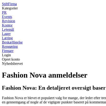
Stift
Firma
Kategorier
PR
Events
Revision
Kontor
Lejemål
Lager
Læring
Beskæftigelse
Rengøring
Firmaer
Login
Opret konto
Nyhedsbrevet
Fashion Nova anmeldelser
Fashion Nova: En detaljeret oversigt baser
Fashion Nova er blevet et populært valg for mange, der leder efter tr
en gennemgang af nogle af de vigtigste punkter baseret på kommentarer