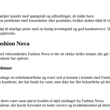
hjælper kunder med spørgsmål og udfordringer, de måtte have.
løse problemer med forsendelser eller produkter, hvilket skaber tillid til
tøj til rimelige priser med en hurtig leveringstid og god kundeservice.
goplevelse.
Fashion Nova
med virksomheden Fashion Nova er der en række fælles temaer, der går i
underne har oplevet.
blemer
dtage en ordrebekræftelse og svært ved at komme i kontakt med Fashion
s kunderne, der har betalt for varer, men ikke har fået bekræftelse på de
 deres varer samt ujævn kvalitet af tøjet modtaget fra Fashion Nova.
underne, der havde forventet en bedre service og kvalitetskontrol på dere