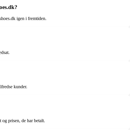
hoes.dk?
shoes.dk igen i fremtiden.
edsat.
ilfredse kunder.
 og prisen, de har betalt.