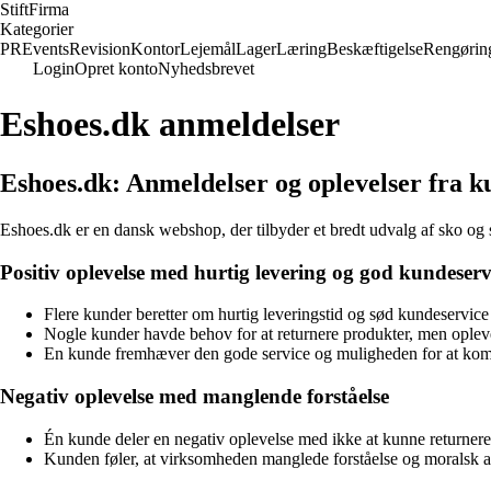
Stift
Firma
Kategorier
PR
Events
Revision
Kontor
Lejemål
Lager
Læring
Beskæftigelse
Rengørin
Login
Opret konto
Nyhedsbrevet
Eshoes.dk anmeldelser
Eshoes.dk: Anmeldelser og oplevelser fra 
Eshoes.dk er en dansk webshop, der tilbyder et bredt udvalg af sko og
Positiv oplevelse med hurtig levering og god kundeserv
Flere kunder beretter om hurtig leveringstid og sød kundeservic
Nogle kunder havde behov for at returnere produkter, men opleved
En kunde fremhæver den gode service og muligheden for at komme
Negativ oplevelse med manglende forståelse
Én kunde deler en negativ oplevelse med ikke at kunne returnere 
Kunden føler, at virksomheden manglede forståelse og moralsk ans