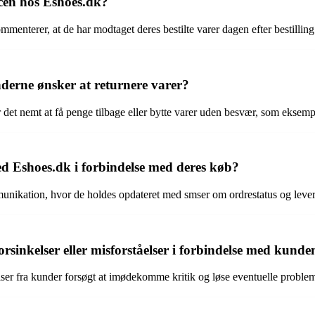
cen hos Eshoes.dk?
menterer, at de har modtaget deres bestilte varer dagen efter bestilling
derne ønsker at returnere varer?
 det nemt at få penge tilbage eller bytte varer uden besvær, som eksemp
Eshoes.dk i forbindelse med deres køb?
unikation, hvor de holdes opdateret med smser om ordrestatus og lever
orsinkelser eller misforståelser i forbindelse med kund
alelser fra kunder forsøgt at imødekomme kritik og løse eventuelle pro