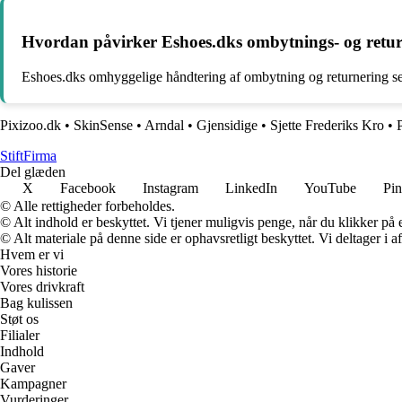
Hvordan påvirker Eshoes.dks ombytnings- og retur
Eshoes.dks omhyggelige håndtering af ombytning og returnering ser 
Pixizoo.dk
•
SkinSense
•
Arndal
•
Gjensidige
•
Sjette Frederiks Kro
•
Stift
Firma
Del glæden
X
Facebook
Instagram
LinkedIn
YouTube
Pin
© Alle rettigheder forbeholdes.
© Alt indhold er beskyttet. Vi tjener muligvis penge, når du klikker på e
© Alt materiale på denne side er ophavsretligt beskyttet. Vi deltager i 
Hvem er vi
Vores historie
Vores drivkraft
Bag kulissen
Støt os
Filialer
Indhold
Gaver
Kampagner
Vurderinger