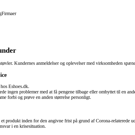
g
Firmaer
kunder
 støvler. Kundernes anmeldelser og oplevelser med virksomheden spænde
ice
e hos Eshoes.dk.
e ingen problemer med at få pengene tilbage eller ombyttet til en ande
 forbi og prøve en anden størrelse personligt.
et produkt inden for den angivne frist på grund af Corona-relaterede ud
var i en krisesituation.