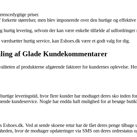
rrencedygtige priser.
forkerte størrelser, men blev imponerede over den hurtige og effektive 
 hurtig levering, selvom der kan være enkelte tilfælde af udfordringer 
værdsætter hurtig service, kan Eshoes.dk være et godt valg for dig.
amling af Glade Kundekommentarer
aliteten af produkterne afgørende faktorer for kundernes oplevelse. Her
ige leveringstid, hvor flere kunder har modtaget deres sko inden for f
de kundeservice. Nogle har endda haft mulighed for at besøge butikken
shoes.dk. Ved at sende skoene retur har de fået deres penge tilbage u
eden, hvor de modtager opdateringer via SMS om deres ordrestatus og