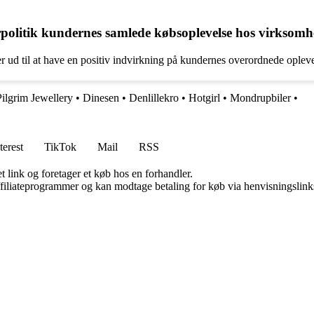
politik kundernes samlede købsoplevelse hos virksom
ud til at have en positiv indvirkning på kundernes overordnede opleve
Pilgrim Jewellery
•
Dinesen
•
Denlillekro
•
Hotgirl
•
Mondrupbiler
•
terest
TikTok
Mail
RSS
t link og foretager et køb hos en forhandler.
affiliateprogrammer og kan modtage betaling for køb via henvisningslinks