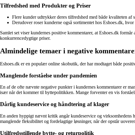
Tilfredshed med Produkter og Priser
Flere kunder udtrykker deres tilfredshed med både kvaliteten af
Derudover roser kunderne også sortimentet hos Eshoes.dk, hvor de 
Samlet set viser kundernes positive kommentarer, at Eshoes.dk formår a
konkurrencedygtige priser.
Almindelige temaer i negative kommentare
Eshoes.dk er en populær online skobutik, der har modtaget både posit
Manglende forståelse under pandemien
En af de ofte nævnte negative punkter i kundernes kommentarer er mangl
især når det kommer til byttepolitikken. Mange forventer en vis forst
Dårlig kundeservice og håndtering af klager
En anden hyppigt nævnt kritik angår kundeservice og virksomhedens håndt
manglende fleksibilitet og fordelagtige løsninger, når der opstår uovere
Utilfredsstillende bytte- og returpolitik