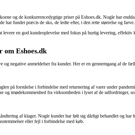
 skoene og de konkurrencedygtige priser på Eshoes.dk. Nogle har endda 
har fundet præcis de sko, de ledte efter, i den rette størrelse og farve.
t levere en god kundeoplevelse med fokus på hurtig levering, effektiv 
r om Eshoes.dk
ive og negative anmeldelser fra kunder. Her er en gennemgang af de fæ
en på forståelse i forbindelse med returnering af varer under pandemien
åelse og imødekommenhed fra virksomheden i lyset af de udfordringer, s
ering af klager. Nogle kunder har følt sig dårligt behandlet og har haft
nsstemmelser eller fejl i forbindelse med køb.