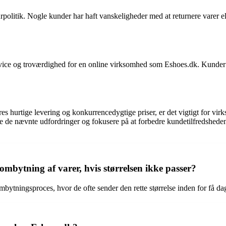
litik. Nogle kunder har haft vanskeligheder med at returnere varer eller
rvice og troværdighed for en online virksomhed som Eshoes.dk. Kunde
hurtige levering og konkurrencedygtige priser, er det vigtigt for virks
ssere de nævnte udfordringer og fokusere på at forbedre kundetilfreds
bytning af varer, hvis størrelsen ikke passer?
ytningsproces, hvor de ofte sender den rette størrelse inden for få da