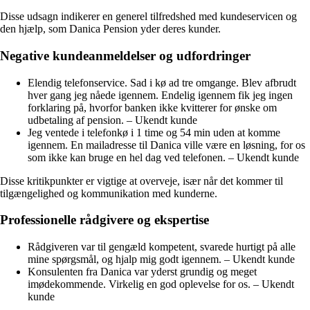
Disse udsagn indikerer en generel tilfredshed med kundeservicen og
den hjælp, som Danica Pension yder deres kunder.
Negative kundeanmeldelser og udfordringer
Elendig telefonservice. Sad i kø ad tre omgange. Blev afbrudt
hver gang jeg nåede igennem. Endelig igennem fik jeg ingen
forklaring på, hvorfor banken ikke kvitterer for ønske om
udbetaling af pension. – Ukendt kunde
Jeg ventede i telefonkø i 1 time og 54 min uden at komme
igennem. En mailadresse til Danica ville være en løsning, for os
som ikke kan bruge en hel dag ved telefonen. – Ukendt kunde
Disse kritikpunkter er vigtige at overveje, især når det kommer til
tilgængelighed og kommunikation med kunderne.
Professionelle rådgivere og ekspertise
Rådgiveren var til gengæld kompetent, svarede hurtigt på alle
mine spørgsmål, og hjalp mig godt igennem. – Ukendt kunde
Konsulenten fra Danica var yderst grundig og meget
imødekommende. Virkelig en god oplevelse for os. – Ukendt
kunde