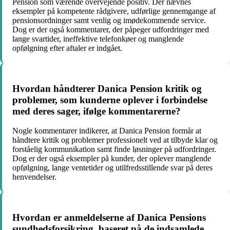
Pension som værende overvejende positiv. Der nævnes
eksempler på kompetente rådgivere, udførlige gennemgange af
pensionsordninger samt venlig og imødekommende service.
Dog er der også kommentarer, der påpeger udfordringer med
lange svartider, ineffektive telefonkøer og manglende
opfølgning efter aftaler er indgået.
Hvordan håndterer Danica Pension kritik og
problemer, som kunderne oplever i forbindelse
med deres sager, ifølge kommentarerne?
Nogle kommentarer indikerer, at Danica Pension formår at
håndtere kritik og problemer professionelt ved at tilbyde klar og
forståelig kommunikation samt finde løsninger på udfordringer.
Dog er der også eksempler på kunder, der oplever manglende
opfølgning, lange ventetider og utilfredsstillende svar på deres
henvendelser.
Hvordan er anmeldelserne af Danica Pensions
sundhedsforsikring, baseret på de indsamlede