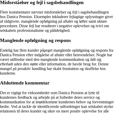
Misforståelser og fejl i sagsbehandlingen
Flere kommentarer nævner misforståelser og fejl i sagsbehandlingen
hos Danica Pension. Eksempler inkluderer fejlagtige oplysninger givet
af rådgivere, manglende opfølgning på aftaler og løfter samt uklare
procedurer. Disse fejl har resulteret i negative oplevelser og tvivl om
selskabets professionalisme og pålidelighed.
Manglende opfølgning og respons
Endelig har flere kunder påpeget manglende opfølgning og respons fra
Danica Pension efter indgåelse af aftaler eller henvendelser. Nogle har
været utilfredse med den manglende kommunikation og følt sig
efterladt uden den støtte eller information, de havde brug for. Denne
mangel på proaktiv handling har skabt frustration og skuffelse hos
kunderne.
Afsluttende kommentar
Det er vigtigt for virksomheder som Danica Pension at lytte til
kundernes feedback og arbejde på at forbedre deres service og
kommunikation for at imødekomme kundernes behov og forventninger
bedre. Ved at tackle de identificerede udfordringer kan selskabet styrke
relationen til deres kunder og sikre en mere positiv oplevelse for alle