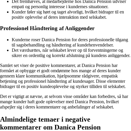
Det fremhæves, at medarbejderne hos Danica Pension udviser
empati og personlig interesse i kundernes situationer.
Kunder føler sig hørt og taget alvorligt, hvilket bidrager til en
positiv oplevelse af deres interaktion med selskabet.
Professionel Håndtering af Anliggender
Kunderne roser Danica Pension for deres professionelle tilgang
til sagsbehandling og håndtering af kundehenvendelser.
Det værdsættes, når selskabet lever op til forventningerne og
sikrer en ordentlig og korrekt afslutning på kundens anliggender.
Samlet set viser de positive kommentarer, at Danica Pension har
formået at opbygge et godt omdømme hos mange af deres kunder
gennem klare kommunikation, hjælpsomme rådgivere, empatisk
betjening og professionel håndtering af kundesager. Disse elementer
bidrager til en positiv kundeoplevelse og styrker tilliden til selskabet.
Det er vigtigt at nævne, at selvom visse områder kan forbedres, så har
mange kunder haft gode oplevelser med Danica Pension, hvilket
afspejler sig i deres kommentarer og anbefalinger af selskabet.
Almindelige temaer i negative
kommentarer om Danica Pension