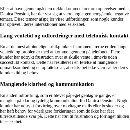
Efter at have gennemgået en række kommentarer om oplevelser med
Danica Pension, har der vist sig at være nogle gennemgående negative
temaer. Disse temaer afspejler visse udfordringer, som nogle kunder
har oplevet i deres interaktioner med selskabet.
Lang ventetid og udfordringer med telefonisk kontakt
En af de mest almindelige kritikpunkter i kommentarerne er den lange
ventetid og problemer med at komme igennem på telefonen. Flere
kunder har udtrykt frustration over at skulle vente i timevis uden
succesfuld kontakt. Dette har resulteret i en følelse af manglende
opmærksomhed og en opfattelse af, at selskabet ikke værdsætter deres
kunders tid og behov.
Manglende klarhed og kommunikation
En anden udfordring, som er blevet påpeget gentagne gange, er
manglen på klar og tydelig kommunikation fra Danica Pension. Nogle
kunder har udtrykt forvirring over modtagne mails eller beskeder og
har haft behov for yderligere forklaringer, som de ikke har fået
tilfredsstillende svar på. Dette har ført til frustration og forringet tilliden
til selskabet.