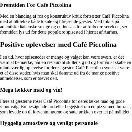
Fremtiden For Café Piccolina
Med en blanding af ros og konstruktiv kritik fortsætter Café Piccolina
med at tiltrække både lokale og tilrejsende gæster. Med fokus på
autentiske italienske smage og en indsats for at forbedre servicen, ser
fremtiden lys ud for dette populære spisested i hjertet af Aarhus.
Positive oplevelser med Café Piccolina
I en tid, hvor spisesteder er mange og valget kan være svært, er det
værd at bemærke, når en restaurant skiller sig ud og formår at skabe en
mindeværdig oplevelse for deres gæster. Café Piccolina synes at være
et af disse steder, hvis man skal dømme ud fra de mange positive
anmeldelser, som er blevet delt.
Mega lækker mad og vin!
Flere af gæsterne roser Café Piccolina for deres lækre mad og gode
vinudvalg. En besøgende fortæller begejstret om en pizza med burrata,
som levede op til forventningerne og satte prikken over iet på måltidet.
Hyggelig atmosfære og venligt personale