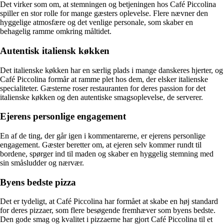
Det virker som om, at stemningen og betjeningen hos Café Piccolina
spiller en stor rolle for mange gæsters oplevelse. Flere nævner den
hyggelige atmosfære og det venlige personale, som skaber en
behagelig ramme omkring måltidet.
Autentisk italiensk køkken
Det italienske køkken har en særlig plads i mange danskeres hjerter, og
Café Piccolina formår at ramme plet hos dem, der elsker italienske
specialiteter. Gæsterne roser restauranten for deres passion for det
italienske køkken og den autentiske smagsoplevelse, de serverer.
Ejerens personlige engagement
En af de ting, der går igen i kommentarerne, er ejerens personlige
engagement. Gæster beretter om, at ejeren selv kommer rundt til
bordene, spørger ind til maden og skaber en hyggelig stemning med
sin småsludder og nærvær.
Byens bedste pizza
Det er tydeligt, at Café Piccolina har formået at skabe en høj standard
for deres pizzaer, som flere besøgende fremhæver som byens bedste.
Den gode smag og kvalitet i pizzaerne har gjort Café Piccolina til et