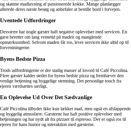
og skønne madlavning af passionerede kokke. Mange planlægger
allerede deres næste besøg og anbefaler at bestille bord i forvejen.
Uventede Udfordringer
Desværre har nogle gæster haft negative oplevelser med servicen. En
gæst beretter om lang ventetid på maden og manglende
opmærksomhed. Selvom maden får ros, lever servicen ikke altid op til
forventningerne.
Byens Bedste Pizza
Trods udfordringerne er der stadig masser af lovord til Café Piccolina.
Flere gæster kalder stedet for byens bedste pizza og fremhæver den
venlige betjening og hyggelige stemning. Det personlige touch fra
ejeren værdsættes særligt.
En Oplevelse Ud Over Det Sædvanlige
Café Piccolina tilbyder ikke kun lækker mad, men også en afslappende
og hyggelig atmosfære. Gæsterne har haft positive oplevelser med
betjeningen og har nydt alt fra pizzaer til espresso. Der er også ros til
ejeren for hans humor og interaktion med gæsterne.