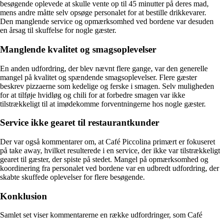
besøgende oplevede at skulle vente op til 45 minutter på deres mad,
mens andre måtte selv opsøge personalet for at bestille drikkevarer.
Den manglende service og opmærksomhed ved bordene var desuden
en årsag til skuffelse for nogle gæster.
Manglende kvalitet og smagsoplevelser
En anden udfordring, der blev nævnt flere gange, var den generelle
mangel på kvalitet og spændende smagsoplevelser. Flere gæster
beskrev pizzaerne som kedelige og ferske i smagen. Selv muligheden
for at tilføje hvidløg og chili for at forbedre smagen var ikke
tilstrækkeligt til at imødekomme forventningerne hos nogle gæster.
Service ikke gearet til restaurantkunder
Der var også kommentarer om, at Café Piccolina primært er fokuseret
på take away, hvilket resulterede i en service, der ikke var tilstrækkeligt
gearet til gæster, der spiste på stedet. Mangel på opmærksomhed og
koordinering fra personalet ved bordene var en udbredt udfordring, der
skabte skuffede oplevelser for flere besøgende.
Konklusion
Samlet set viser kommentarerne en række udfordringer, som Café