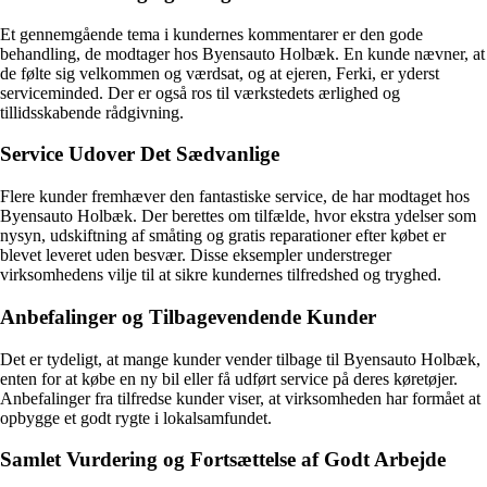
Et gennemgående tema i kundernes kommentarer er den gode
behandling, de modtager hos Byensauto Holbæk. En kunde nævner, at
de følte sig velkommen og værdsat, og at ejeren, Ferki, er yderst
serviceminded. Der er også ros til værkstedets ærlighed og
tillidsskabende rådgivning.
Service Udover Det Sædvanlige
Flere kunder fremhæver den fantastiske service, de har modtaget hos
Byensauto Holbæk. Der berettes om tilfælde, hvor ekstra ydelser som
nysyn, udskiftning af småting og gratis reparationer efter købet er
blevet leveret uden besvær. Disse eksempler understreger
virksomhedens vilje til at sikre kundernes tilfredshed og tryghed.
Anbefalinger og Tilbagevendende Kunder
Det er tydeligt, at mange kunder vender tilbage til Byensauto Holbæk,
enten for at købe en ny bil eller få udført service på deres køretøjer.
Anbefalinger fra tilfredse kunder viser, at virksomheden har formået at
opbygge et godt rygte i lokalsamfundet.
Samlet Vurdering og Fortsættelse af Godt Arbejde