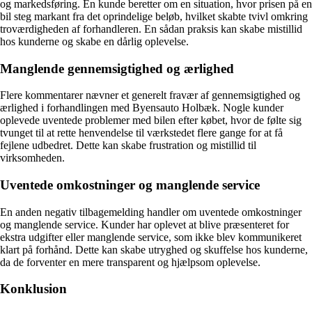
og markedsføring. En kunde beretter om en situation, hvor prisen på en
bil steg markant fra det oprindelige beløb, hvilket skabte tvivl omkring
troværdigheden af forhandleren. En sådan praksis kan skabe mistillid
hos kunderne og skabe en dårlig oplevelse.
Manglende gennemsigtighed og ærlighed
Flere kommentarer nævner et generelt fravær af gennemsigtighed og
ærlighed i forhandlingen med Byensauto Holbæk. Nogle kunder
oplevede uventede problemer med bilen efter købet, hvor de følte sig
tvunget til at rette henvendelse til værkstedet flere gange for at få
fejlene udbedret. Dette kan skabe frustration og mistillid til
virksomheden.
Uventede omkostninger og manglende service
En anden negativ tilbagemelding handler om uventede omkostninger
og manglende service. Kunder har oplevet at blive præsenteret for
ekstra udgifter eller manglende service, som ikke blev kommunikeret
klart på forhånd. Dette kan skabe utryghed og skuffelse hos kunderne,
da de forventer en mere transparent og hjælpsom oplevelse.
Konklusion