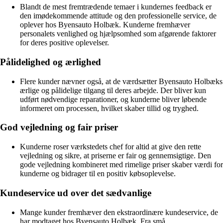
Blandt de mest fremtrædende temaer i kundernes feedback er
den imødekommende attitude og den professionelle service, de
oplever hos Byensauto Holbæk. Kunderne fremhæver
personalets venlighed og hjælpsomhed som afgørende faktorer
for deres positive oplevelser.
Pålidelighed og ærlighed
Flere kunder nævner også, at de værdsætter Byensauto Holbæks
ærlige og pålidelige tilgang til deres arbejde. Der bliver kun
udført nødvendige reparationer, og kunderne bliver løbende
informeret om processen, hvilket skaber tillid og tryghed.
God vejledning og fair priser
Kunderne roser værkstedets chef for altid at give den rette
vejledning og sikre, at priserne er fair og gennemsigtige. Den
gode vejledning kombineret med rimelige priser skaber værdi for
kunderne og bidrager til en positiv købsoplevelse.
Kundeservice ud over det sædvanlige
Mange kunder fremhæver den ekstraordinære kundeservice, de
har modtaget hos Byensauto Holbæk. Fra små