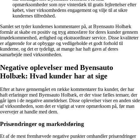
opmærksomheder som nye vinterdæk til gratis fejlrettelser efter
købet, viser virksomhedens engagement og vilje til at sikre
kundernes tilfredshed.
Samlet set tyder kundernes kommentarer på, at Byensauto Holbæk
formår at skabe en positiv og tryg atmosfære for deres kunder gennem
imødekommenhed, ærlighed og ekstraordinær service. Disse kvaliteter
er afgørende for at opbygge og vedligeholde et godt forhold til
kunderne, og det er tydeligt, at mange har haft gavn af deres
samarbejde med virksomheden.
Negative oplevelser med Byensauto
Holbæk: Hvad kunder har at sige
Efter at have gennemgået en række kommentarer fra kunder, der har
haft erfaringer med Byensauto Holbæk, er der visse fælles temaer, der
går igen i de negative anmeldelser. Disse oplevelser viser en anden side
af virksomheden, som det er vigtigt at være opmærksom på, før man
overvejer at handle med dem.
Prisændringer og markedsføring
Et af de mest fremhævede negative punkter omhandler prisændringer