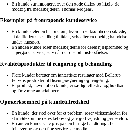
En kunde var imponeret over den gode dialog og hjælp, de
modtog fra medarbejderen Thomas Mogens.
Eksempler på fremragende kundeservice
En kunde deler en historie om, hvordan virksomheden sikrede,
at de fik deres bestilling til tiden, selv efter en uheldig hændelse
under transport.
En anden kunde roser medarbejderne for deres hjælpsomhed og
supergode service, selv når der opstod misforståelser.
Kvalitetsprodukter til rengøring og behandling
Flere kunder beretter om fantastiske resultater med Bollerup
Jensens produkter til fliseimprægnering og rengøring.
Et produkt, nævnt af en kunde, er særligt effektivt og holdbart
og får varme anbefalinger.
Opmærksomhed på kundetilfredshed
En kunde, der stod over for et problem, roser virksomheden for
at imødekomme deres behov og yde god vejledning per telefon.
En anden kunde satte pris på den hurtige håndtering af en
fejllevering og den fine service, de modtog.