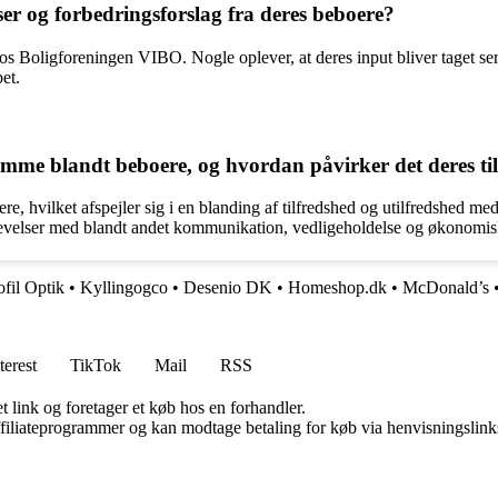
r og forbedringsforslag fra deres beboere?
s Boligforeningen VIBO. Nogle oplever, at deres input bliver taget seriø
et.
e blandt beboere, og hvordan påvirker det deres ti
, hvilket afspejler sig i en blanding af tilfredshed og utilfredshed m
oplevelser med blandt andet kommunikation, vedligeholdelse og økonomi
ofil Optik
•
Kyllingogco
•
Desenio DK
•
Homeshop.dk
•
McDonald’s
terest
TikTok
Mail
RSS
t link og foretager et køb hos en forhandler.
affiliateprogrammer og kan modtage betaling for køb via henvisningslinks