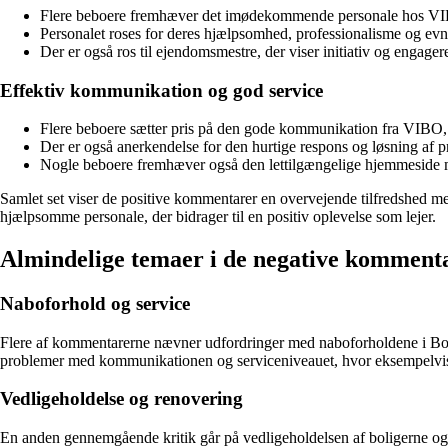
Flere beboere fremhæver det imødekommende personale hos VIB
Personalet roses for deres hjælpsomhed, professionalisme og evne
Der er også ros til ejendomsmestre, der viser initiativ og engager
Effektiv kommunikation og god service
Flere beboere sætter pris på den gode kommunikation fra VIBO, 
Der er også anerkendelse for den hurtige respons og løsning af pr
Nogle beboere fremhæver også den lettilgængelige hjemmeside m
Samlet set viser de positive kommentarer en overvejende tilfredshed
hjælpsomme personale, der bidrager til en positiv oplevelse som lejer.
Almindelige temaer i de negative kommen
Naboforhold og service
Flere af kommentarerne nævner udfordringer med naboforholdene i Bo
problemer med kommunikationen og serviceniveauet, hvor eksempelvis sv
Vedligeholdelse og renovering
En anden gennemgående kritik går på vedligeholdelsen af boligerne o