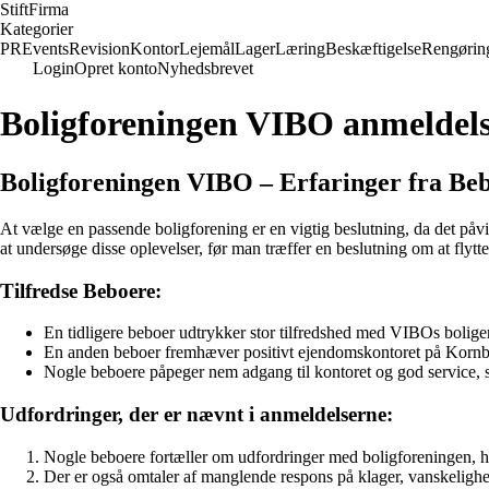
Stift
Firma
Kategorier
PR
Events
Revision
Kontor
Lejemål
Lager
Læring
Beskæftigelse
Rengørin
Login
Opret konto
Nyhedsbrevet
Boligforeningen VIBO anmeldel
Boligforeningen VIBO – Erfaringer fra Be
At vælge en passende boligforening er en vigtig beslutning, da det påvi
at undersøge disse oplevelser, før man træffer en beslutning om at flytte
Tilfredse Beboere:
En tidligere beboer udtrykker stor tilfredshed med VIBOs boliger o
En anden beboer fremhæver positivt ejendomskontoret på Kornblom
Nogle beboere påpeger nem adgang til kontoret og god service, 
Udfordringer, der er nævnt i anmeldelserne:
Nogle beboere fortæller om udfordringer med boligforeningen, h
Der er også omtaler af manglende respons på klager, vanskelighed