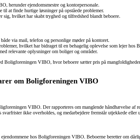
O, herunder ejendomsmestre og kontorpersonale.
 til at finde hurtige løsninger på opståede problemer.
er sig, hvilket har skabt tryghed og tilfredshed blandt beboere.
både via mail, telefon og personlige møder på kontoret.
oblemer, hvilket har bidraget til en behagelig oplevelse som lejer hos 
ed relevante oplysninger om boliger og områder.
 med Boligforeningen VIBO, hvor beboere sætter pris på mangfoldighed
tarer om Boligforeningen VIBO
ligforeningen VIBO. Der rapporteres om manglende håndhævelse af reg
arfrister ikke overholdes, og medarbejdere fremstår utjekkede eller u
g ejendommene hos Boligforeningen VIBO. Beboerne beretter om dårlig 