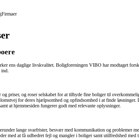
g
Firmaer
ser
boere
rker ens daglige livskvalitet. Boligforeningen VIBO har modtaget forske
 ind.
g priser, og roser selskabet for at tilbyde fine boliger til overkommelig
stvej for deres hjælpsomhed og opfindsomhed i at finde løsninger. Der
samt at hjemmesiden fungerer godt med relevante oplysninger.
erunder lange svarfrister, besvær med kommunikation og problemer med
er med at få udbedret fejl og mangler i boliger samt utilfredshed med 