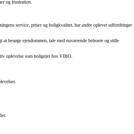
r og frustration.
ingens service, priser og boligkvalitet, har andre oplevet udfordringer
nligt at besøge ejendommen, tale med nuværende beboere og stille
ositiv oplevelse som boligejer hos VIBO.
levelser.
der.