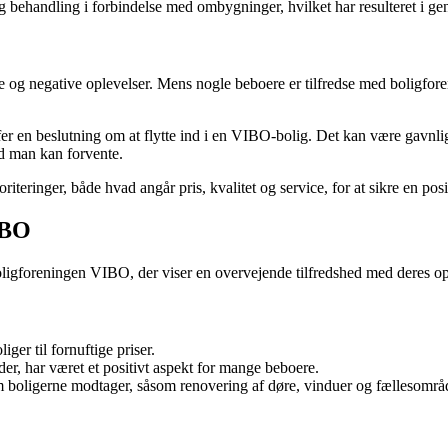
behandling i forbindelse med ombygninger, hvilket har resulteret i gene
 og negative oplevelser. Mens nogle beboere er tilfredse med boligforen
ræffer en beslutning om at flytte ind i en VIBO-bolig. Det kan være gav
ad man kan forvente.
oriteringer, både hvad angår pris, kvalitet og service, for at sikre en p
IBO
oligforeningen VIBO, der viser en overvejende tilfredshed med deres op
ger til fornuftige priser.
r, har været et positivt aspekt for mange beboere.
m boligerne modtager, såsom renovering af døre, vinduer og fællesområ