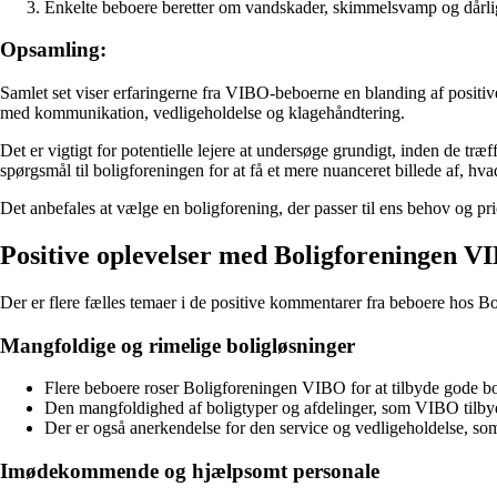
Enkelte beboere beretter om vandskader, skimmelsvamp og dårlig 
Opsamling:
Samlet set viser erfaringerne fra VIBO-beboerne en blanding af positive
med kommunikation, vedligeholdelse og klagehåndtering.
Det er vigtigt for potentielle lejere at undersøge grundigt, inden de t
spørgsmål til boligforeningen for at få et mere nuanceret billede af, hv
Det anbefales at vælge en boligforening, der passer til ens behov og pri
Positive oplevelser med Boligforeningen V
Der er flere fælles temaer i de positive kommentarer fra beboere hos B
Mangfoldige og rimelige boligløsninger
Flere beboere roser Boligforeningen VIBO for at tilbyde gode boli
Den mangfoldighed af boligtyper og afdelinger, som VIBO tilbyde
Der er også anerkendelse for den service og vedligeholdelse, so
Imødekommende og hjælpsomt personale