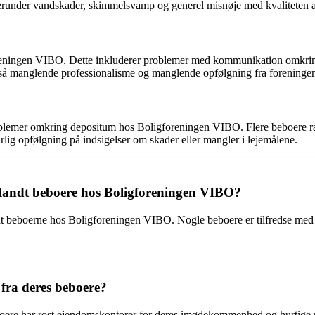
under vandskader, skimmelsvamp og generel misnøje med kvaliteten af
oreningen VIBO. Dette inkluderer problemer med kommunikation omkrin
gså manglende professionalisme og manglende opfølgning fra foreningen
problemer omkring depositum hos Boligforeningen VIBO. Flere beboere 
lig opfølgning på indsigelser om skader eller mangler i lejemålene.
blandt beboere hos Boligforeningen VIBO?
dt beboerne hos Boligforeningen VIBO. Nogle beboere er tilfredse med bo
fra deres beboere?
oere har rost ejendomskontorer for deres imødekommenhed og hurtige r