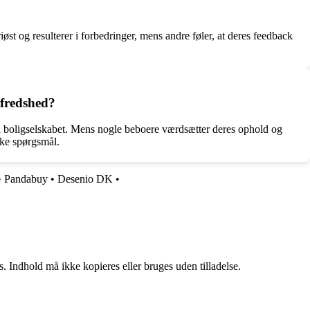
st og resulterer i forbedringer, mens andre føler, at deres feedback
lfredshed?
ed boligselskabet. Mens nogle beboere værdsætter deres ophold og
ske spørgsmål.
•
Pandabuy
•
Desenio DK
•
. Indhold må ikke kopieres eller bruges uden tilladelse.