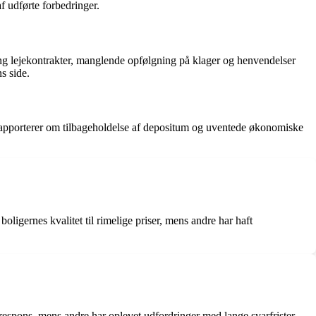
 udførte forbedringer.
g lejekontrakter, manglende opfølgning på klager og henvendelser
s side.
rapporterer om tilbageholdelse af depositum og uventede økonomiske
ligernes kvalitet til rimelige priser, mens andre har haft
espons, mens andre har oplevet udfordringer med lange svarfrister