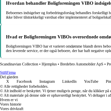
Hvordan behandler Boligforeningen VIBO indsigelse
Beboernes indsigelser og forbedringsforslag behandles forskelligt ho
ikke bliver tilstrækkeligt værdsat eller implementeret af boligselskab
Hvad er Boligforeningen VIBOs overordnede omdømm
Boligforeningen VIBO har et varieret omdømme blandt deres beboere
den leverede service, er der også beboere, der har haft negative 
Scandinavian Collection
•
Hjemplus
•
Bredebro Automobiler ApS
•
Pr
Stift
Firma
Del glæden
X
Facebook
Instagram
LinkedIn
YouTube
Pin
© Alle rettigheder forbeholdes.
© Alt indhold er beskyttet. Vi tjener muligvis penge, når du klikker på e
© Alt materiale på denne side er ophavsretligt beskyttet. Vi deltager i 
Hvem er vi
Vores historie
Vores drivkraft