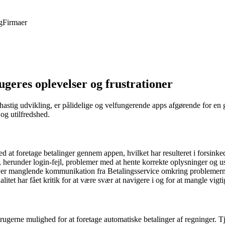
g
Firmaer
geres oplevelser og frustrationer
 i hastig udvikling, er pålidelige og velfungerende apps afgørende for en
 og utilfredshed.
 at foretage betalinger gennem appen, hvilket har resulteret i forsinke
 herunder login-fejl, problemer med at hente korrekte oplysninger og ust
ver manglende kommunikation fra Betalingsservice omkring problemerne 
et har fået kritik for at være svær at navigere i og for at mangle vigti
rugerne mulighed for at foretage automatiske betalinger af regninger. Tj