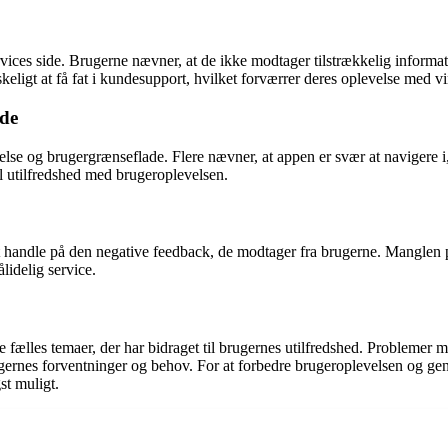
ces side. Brugerne nævner, at de ikke modtager tilstrækkelig informat
skeligt at få fat i kundesupport, hvilket forværrer deres oplevelse med 
ade
else og brugergrænseflade. Flere nævner, at appen er svær at navigere 
rel utilfredshed med brugeroplevelsen.
at handle på den negative feedback, de modtager fra brugerne. Manglen 
lidelig service.
fælles temaer, der har bidraget til brugernes utilfredshed. Problemer 
ugernes forventninger og behov. For at forbedre brugeroplevelsen og geno
st muligt.