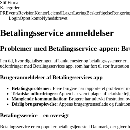
Stift
Firma
Kategorier
PR
Events
Revision
Kontor
Lejemål
Lager
Læring
Beskæftigelse
Rengørin
Login
Opret konto
Nyhedsbrevet
Betalingsservice anmeldelser
Problemer med Betalingsservice-appen: Bru
I en tid, hvor digitaliseringen af banktjenester og betalingssystemer er
udfordringer med Betalingsservices app, som har ført til stor frustration
Brugeranmeldelser af Betalingsservices app
Betalingsproblemer:
Flere brugere har rapporteret problemer med
Tekniske udfordringer:
Appen har været plaget af tekniske fejl,
Manglende kommunikation:
Brugere har udtrykt frustration o
Dårlig brugeroplevelse:
Appens brugergrænseflade og funktionalit
Betalingsservice – en oversigt
Betalingsservice er en populær betalingstjeneste i Danmark, der giver b