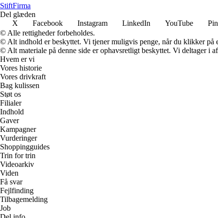
Stift
Firma
Del glæden
X
Facebook
Instagram
LinkedIn
YouTube
Pin
© Alle rettigheder forbeholdes.
© Alt indhold er beskyttet. Vi tjener muligvis penge, når du klikker på e
© Alt materiale på denne side er ophavsretligt beskyttet. Vi deltager i 
Hvem er vi
Vores historie
Vores drivkraft
Bag kulissen
Støt os
Filialer
Indhold
Gaver
Kampagner
Vurderinger
Shoppingguides
Trin for trin
Videoarkiv
Viden
Få svar
Fejlfinding
Tilbagemelding
Job
Del info