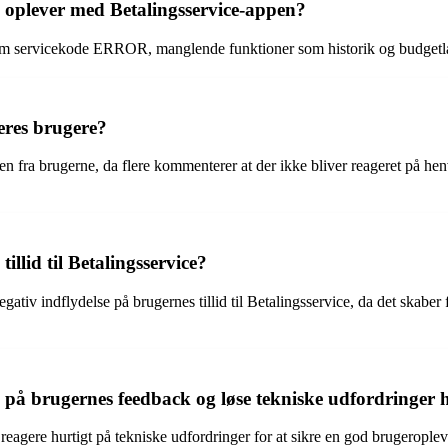
e oplever med Betalingsservice-appen?
som servicekode ERROR, manglende funktioner som historik og budgetl
eres brugere?
ken fra brugerne, da flere kommenterer at der ikke bliver reageret på h
llid til Betalingsservice?
v indflydelse på brugernes tillid til Betalingsservice, da det skaber f
re på brugernes feedback og løse tekniske udfordringer 
g reagere hurtigt på tekniske udfordringer for at sikre en god brugeroplev