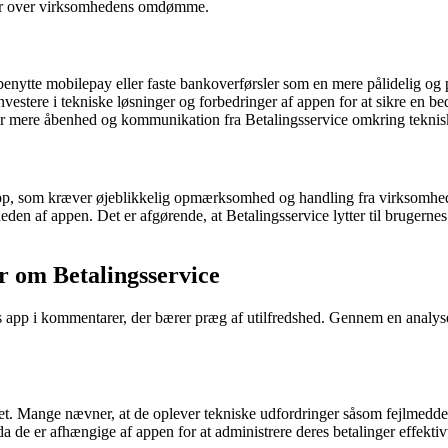
er over virksomhedens omdømme.
benytte mobilepay eller faste bankoverførsler som en mere pålidelig og 
investere i tekniske løsninger og forbedringer af appen for at sikre en b
r mere åbenhed og kommunikation fra Betalingsservice omkring teknisk
s app, som kræver øjeblikkelig opmærksomhed og handling fra virksomhed
heden af appen. Det er afgørende, at Betalingsservice lytter til brugerne
r om Betalingsservice
s app i kommentarer, der bærer præg af utilfredshed. Gennem en analyse
t. Mange nævner, at de oplever tekniske udfordringer såsom fejlmeddel
da de er afhængige af appen for at administrere deres betalinger effektiv