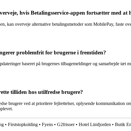
verveje, hvis Betalingsservice-appen fortsætter med at
, kan overveje alternative betalingsmetoder som MobilePay, faste overf
ngerer problemfrit for brugerne i fremtiden?
 opdateringer baseret på brugernes tilbagemeldinger og samarbejde tæt m
ette tilliden hos utilfredse brugere?
fredse brugere ved at prioritere fejlrettelser, oplysende kommunikation 
oplevet.
ing
•
Firststopkolding
•
Fyens
•
G2frisoer
•
Hotel Limfjorden
•
Butik E