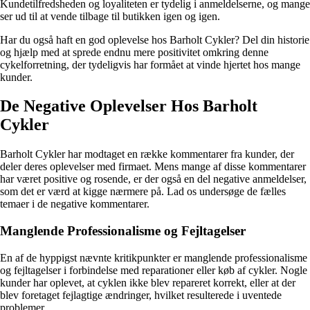
Kundetilfredsheden og loyaliteten er tydelig i anmeldelserne, og mange
ser ud til at vende tilbage til butikken igen og igen.
Har du også haft en god oplevelse hos Barholt Cykler? Del din historie
og hjælp med at sprede endnu mere positivitet omkring denne
cykelforretning, der tydeligvis har formået at vinde hjertet hos mange
kunder.
De Negative Oplevelser Hos Barholt
Cykler
Barholt Cykler har modtaget en række kommentarer fra kunder, der
deler deres oplevelser med firmaet. Mens mange af disse kommentarer
har været positive og rosende, er der også en del negative anmeldelser,
som det er værd at kigge nærmere på. Lad os undersøge de fælles
temaer i de negative kommentarer.
Manglende Professionalisme og Fejltagelser
En af de hyppigst nævnte kritikpunkter er manglende professionalisme
og fejltagelser i forbindelse med reparationer eller køb af cykler. Nogle
kunder har oplevet, at cyklen ikke blev repareret korrekt, eller at der
blev foretaget fejlagtige ændringer, hvilket resulterede i uventede
problemer.